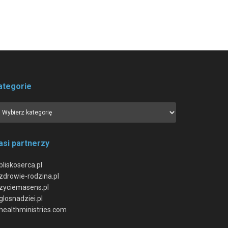
ategorie
asi partnerzy
bliskoserca.pl
zdrowie-rodzina.pl
zyciemasens.pl
glosnadziei.pl
healthministries.com