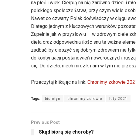
na płeć i wiek. Cierpią na nią zarówno dzieci i mł
polskiego społeczeństwa, przy czym wiele osób n
Nawet co czwarty Polak doświadczy w ciągu sw
Dlatego jednym z kluczowych warunków pozostawa
Zupełnie jak w przysłowiu — w zdrowym ciele zd
dieta oraz odpowiednia ilość snu te ważne elemen
zadbać, by cieszyć się dobrym zdrowiem nie tyl
do kontynuacji postanowień noworocznych, rusz
się. Do dzieła, niech mrozik nam w tym nie przes
Przeczytaj klikając na link:
Chronimy zdrowie 202
Tags:
biuletyn
chronimy zdrowie
luty 2021
Previous Post
Skąd biorą się choroby?