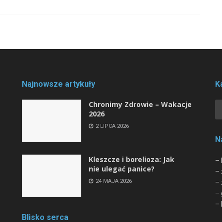
Najnowsze artykuły
K
Chronimy Zdrowie ­– Wakacje
2026
2 LIPCA 2026
N
Kleszcze i borelioza: Jak
– 
nie ulegać panice?
– 
24 MAJA 2026
– 
– 
– 
Blisko serca