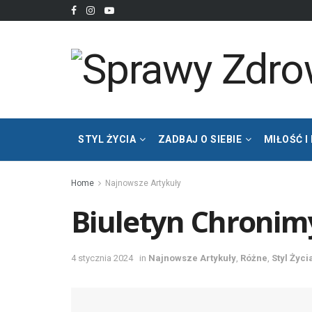
STYL ŻYCIA
ZADBAJ O SIEBIE
MIŁOŚĆ I
Home
Najnowsze Artykuły
Biuletyn Chronimy
4 stycznia 2024
in
Najnowsze Artykuły
,
Różne
,
Styl Życi