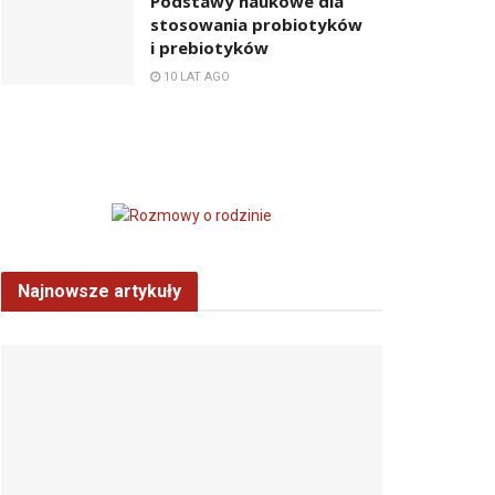
Podstawy naukowe dla
stosowania probiotyków
i prebiotyków
10 LAT AGO
Najnowsze artykuły