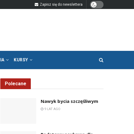
Zapisz się do newslettera
IA
KURSY
Polecane
Nawyk bycia szczęśliwym
9 LAT AGO