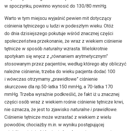
w spoczynku, powinno wynosić do 130/80 mmHg.
Warto w tym miejscu wyjaśnić pewien mit dotyczący
ciśnienia tętniczego u ludzi w podeszłym wieku. Otóż
do dnia dzisiejszego pokutuje wśród znacznej części
społeczeństwa przekonanie, że wraz z wiekiem ciśnienie
tętnicze w sposób
naturalny
wzrasta. Wielokrotnie
spotykam się wręcz z „równaniem arytmetycznym”
stosowanym przez pacjentów, według którego aby obliczyć
należne ciśnienie, trzeba do wieku pacjenta dodać 100
i wówczas otrzymamy „prawidłowe” ciśnienie
skurczowe dla np.50-latka 150 mmHg, a 70-latka 170
mmHg. Trzeba wyraźnie podkreślić, że fakt iż u znacznej
części osób wraz z wiekiem rośnie ciśnienie tętnicze krwi,
nie oznacza, że jest to zjawisko
naturalne i
prawidłowe.
Ciśnienie tętnicze może wzrastać z wiekiem z wielu
powodów, chociażby m.in. w wyniku postępującej