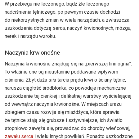
W przebiegu nie leczonego, bądź źle leczonego
nadciśnienia tętniczego, po pewnym czasie dochodzi
do niekorzystnych zmian w wielu narządach, a zwłaszcza
uszkodzenia dotyczą serca, naczyń krwionośnych, mózgu,
nerek i narządu wzroku.
Naczynia krwionośne
Naczynia krwionośne znajdują się na „pierwszej linii ognia”.
To właśnie one są nieustannie poddawane wpływom
ciśnienia. Zbyt duża siła tarcia prądu krwi o ściany tętnic,
narusza ciągłość śródbłonka, co powoduje mechaniczne
uszkodzenie tej cienkiej i delikatnej warstwy wyścielającej
od wewnątrz naczynia krwionośne. W miejscach urazu
zbiegiem czasu rozwija się miażdżyca, która sprawia
że tętnice stają się grubsze i sztywniejsze, ich światło
stopniowo zawęża się, prowadząc do choroby wieńcowej,
zawału serca
i wielu innych powikłań. Ponadto uszkodzone