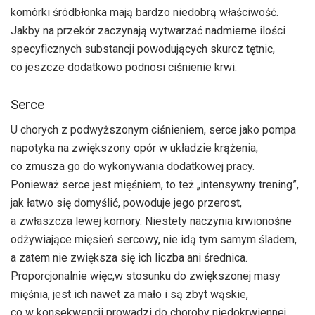
komórki śródbłonka mają bardzo niedobrą właściwość.
Jakby na przekór zaczynają wytwarzać nadmierne ilości
specyficznych substancji powodujących skurcz tętnic,
co jeszcze dodatkowo podnosi ciśnienie krwi.
Serce
U chorych z podwyższonym ciśnieniem, serce jako pompa
napotyka na zwiększony opór w układzie krążenia,
co zmusza go do wykonywania dodatkowej pracy.
Ponieważ serce jest mięśniem, to też „intensywny trening”,
jak łatwo się domyślić, powoduje jego przerost,
a zwłaszcza lewej komory. Niestety naczynia krwionośne
odżywiające mięsień sercowy, nie idą tym samym śladem,
a zatem nie zwiększa się ich liczba ani średnica.
Proporcjonalnie więc,w stosunku do zwiększonej masy
mięśnia, jest ich nawet za mało i są zbyt wąskie,
co w konsekwencji prowadzi do choroby niedokrwiennej