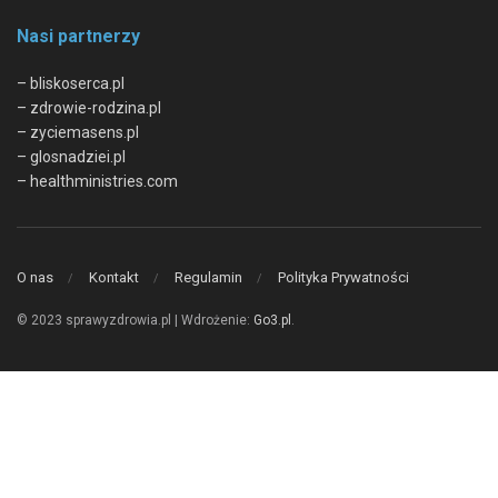
Nasi partnerzy
– bliskoserca.pl
– zdrowie-rodzina.pl
– zyciemasens.pl
– glosnadziei.pl
– healthministries.com
O nas
Kontakt
Regulamin
Polityka Prywatności
© 2023 sprawyzdrowia.pl | Wdrożenie:
Go3.pl
.