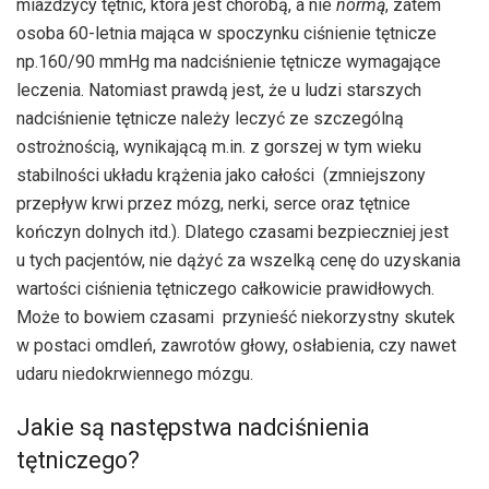
miażdżycy tętnic, która jest chorobą, a nie
normą
, zatem
osoba 60-letnia mająca w spoczynku ciśnienie tętnicze
np.160/90 mmHg ma nadciśnienie tętnicze wymagające
leczenia. Natomiast prawdą jest, że u ludzi starszych
nadciśnienie tętnicze należy leczyć ze szczególną
ostrożnością, wynikającą m.in. z gorszej w tym wieku
stabilności układu krążenia jako całości (zmniejszony
przepływ krwi przez mózg, nerki, serce oraz tętnice
kończyn dolnych itd.). Dlatego czasami bezpieczniej jest
u tych pacjentów, nie dążyć za wszelką cenę do uzyskania
wartości ciśnienia tętniczego całkowicie prawidłowych.
Może to bowiem czasami przynieść niekorzystny skutek
w postaci omdleń, zawrotów głowy, osłabienia, czy nawet
udaru niedokrwiennego mózgu.
Jakie są następstwa nadciśnienia
tętniczego?