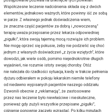
postępowanie pozwala na uniknięcie tych powikłań.
Współczesne leczenie nadciśnienia składa się z dwóch
elementów, jednakowo ważnych, które powinny iść ze sobą
w parze. Z własnego jednak doświadczenia wiem,
że znaczna część pacjentów za dobrą i „nowoczesną”
terapię uważa przepisanie przez lekarza odpowiedniej
„pigułki”, która swoją tajemną mocą rozwiąże ich problem.
Nie mogę oprzeć się pokusie, żeby nie podzielić się choć
jednym z własnych doświadczeń „z życia wziętych”, które
dowodzi, jak wiele osób, pomimo niejednokrotnie długich
wyjaśnień, nie rozumie istoty swojej choroby. Otóż
nie należała do rzadkości sytuacja, kiedy w trakcie pełnienia
dyżuru odbierałem w pokoju lekarskim niemiłe telefony
od niedawno wypisanych pacjentów naszego oddziału.
Dzwonili obecnie z „reklamacją”, że zastosowane
przez nas leczenie było niewłaściwe i nieskuteczne,
ponieważ gdy zużyli wszystkie przepisane „pigułki”,
ciśnienie ponownie zaczęło wzrastać. Po kilku minutach