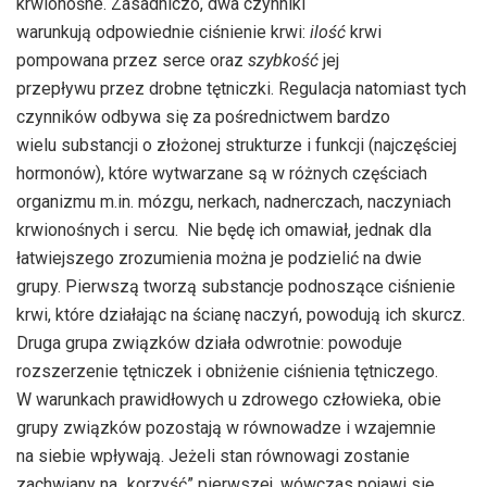
krwionośne. Zasadniczo, dwa czynniki
warunkują odpowiednie ciśnienie krwi:
ilość
krwi
pompowana przez serce oraz
szybkość
jej
przepływu przez drobne tętniczki. Regulacja natomiast tych
czynników odbywa się za pośrednictwem bardzo
wielu substancji o złożonej strukturze i funkcji (najczęściej
hormonów), które wytwarzane są w różnych częściach
organizmu m.in. mózgu, nerkach, nadnerczach, naczyniach
krwionośnych i sercu. Nie będę ich omawiał, jednak dla
łatwiejszego zrozumienia można je podzielić na dwie
grupy. Pierwszą tworzą substancje podnoszące ciśnienie
krwi, które działając na ścianę naczyń, powodują ich skurcz.
Druga grupa związków działa odwrotnie: powoduje
rozszerzenie tętniczek i obniżenie ciśnienia tętniczego.
W warunkach prawidłowych u zdrowego człowieka, obie
grupy związków pozostają w równowadze i wzajemnie
na siebie wpływają. Jeżeli stan równowagi zostanie
zachwiany na „korzyść” pierwszej, wówczas pojawi się