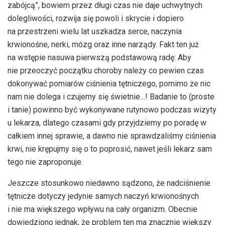
zabójcą”, bowiem przez długi czas nie daje uchwytnych
dolegliwości, rozwija się powoli i skrycie i dopiero
na przestrzeni wielu lat uszkadza serce, naczynia
krwionośne, nerki, mózg oraz inne narządy. Fakt ten już
na wstępie nasuwa pierwszą podstawową radę: Aby
nie przeoczyć początku choroby należy co pewien czas
dokonywać pomiarów ciśnienia tętniczego, pomimo że nic
nam nie dolega i czujemy się świetnie…! Badanie to (proste
i tanie) powinno być wykonywane rutynowo podczas wizyty
u lekarza, dlatego czasami gdy przyjdziemy po poradę w
całkiem innej sprawie, a dawno nie sprawdzaliśmy ciśnienia
krwi, nie krępujmy się o to poprosić, nawet jeśli lekarz sam
tego nie zaproponuje.
Jeszcze stosunkowo niedawno sądzono, że nadciśnienie
tętnicze dotyczy jedynie samych naczyń krwionośnych
i nie ma większego wpływu na cały organizm. Obecnie
dowiedziono jednak, że problem ten ma znacznie większy