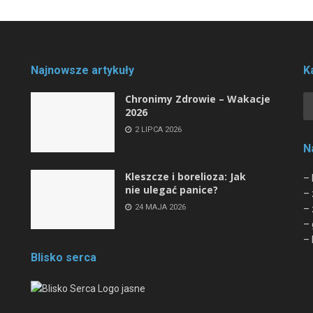
Najnowsze artykuły
K
Chronimy Zdrowie ­– Wakacje
2026
2 LIPCA 2026
N
Kleszcze i borelioza: Jak
– 
nie ulegać panice?
– 
24 MAJA 2026
– 
– 
– 
Blisko serca