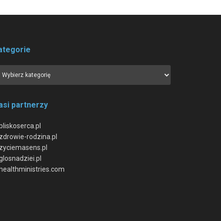
ategorie
asi partnerzy
bliskoserca.pl
zdrowie-rodzina.pl
zyciemasens.pl
glosnadziei.pl
healthministries.com