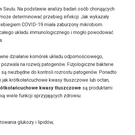
 Seulu. Na podstawie analizy badań osób chorujących
może determinować przebieg infekcji. Jak wykazały
rzebiegiem COVID-19 miała zaburzony mikrobiom.
 całego układu immunologicznego i mogło powodować
a.
rawne działanie komórek układu odpornościowego,
e pozwala na rozwój patogenów. Fizjologiczne bakterie
 są niezbędne do kontroli rozrostu patogenów. Ponadto
ie jak krótkołańcuchowe kwasy tłuszczowe lub octan,
ótkołańcuchowe kwasy tłuszczowe
są produktami
nią wiele funkcji sprzyjających zdrowiu:
owania glukozy i lipidów,