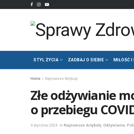
STYL ŻYCIA
ZADBAJ O SIEBIE
MIŁOŚĆ I
Home
Najnowsze Artykuły
Złe odżywianie 
o przebiegu COVI
4 stycznia 2024
in
Najnowsze Artykuły
,
Odżywianie
,
Pol