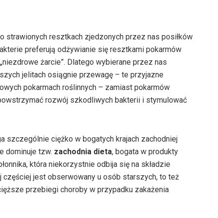
wo strawionych resztkach zjedzonych przez nas posiłków
 bakterie preferują odżywianie się resztkami pokarmów
e „niezdrowe żarcie”. Dlatego wybierane przez nas
aszych jelitach osiągnie przewagę – te przyjazne
zdrowych pokarmach roślinnych – zamiast pokarmów
owstrzymać rozwój szkodliwych bakterii i stymulować
a szczególnie ciężko w bogatych krajach zachodniej
ie dominuje tzw.
zachodnia dieta
, bogata w produkty
onnika, która niekorzystnie odbija się na składzie
j częściej jest obserwowany u osób starszych, to też
jcięższe przebiegi choroby w przypadku zakażenia