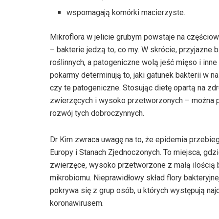
wspomagają komórki macierzyste.
Mikroflora w jelicie grubym powstaje na częścio
– bakterie jedzą to, co my. W skrócie, przyjazne
roślinnych, a patogeniczne wolą jeść mięso i inn
pokarmy determinują to, jaki gatunek bakterii w n
czy te patogeniczne. Stosując dietę opartą na 
zwierzęcych i wysoko przetworzonych – można p
rozwój tych dobroczynnych.
Dr Kim zwraca uwagę na to, że epidemia przebieg
Europy i Stanach Zjednoczonych. To miejsca, gdz
zwierzęce, wysoko przetworzone z małą ilością bł
mikrobiomu. Nieprawidłowy skład flory bakteryjne
pokrywa się z grup osób, u których występują na
koronawirusem.