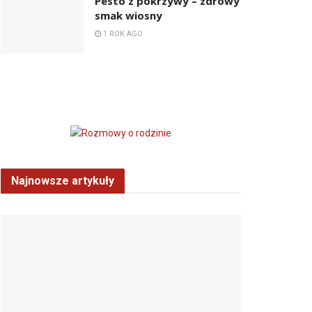
Pesto z pokrzywy – zdrowy
smak wiosny
1 ROK AGO
Najnowsze artykuły