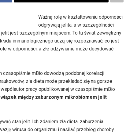
Ważną rolę w kształtowaniu odporności
odgrywają jelita, a w szczególności
a jelit jest szczególnym miejscem. To tu świat zewnętrzny
układu immunologicznego uczą się rozpoznawać, co jest
ą role w odporności, a złe odżywianie może decydować
m czasopiśmie mBio dowodzą podobnej korelacji
aukowców, zła dieta może przekładać się na gorsze
 współautor pracy opublikowanej w czasopiśmie mBio
związek między zaburzonym mikrobiomem jelit
ać stan jelit. Ich zdaniem zła dieta, zaburzenia
nwazję wirusa do organizmu i nasilać przebieg choroby.