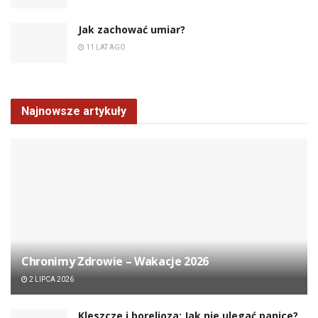
Jak zachować umiar?
11 LAT AGO
Najnowsze artykuły
Chronimy Zdrowie ­– Wakacje 2026
2 LIPCA 2026
Kleszcze i borelioza: Jak nie ulegać panice?