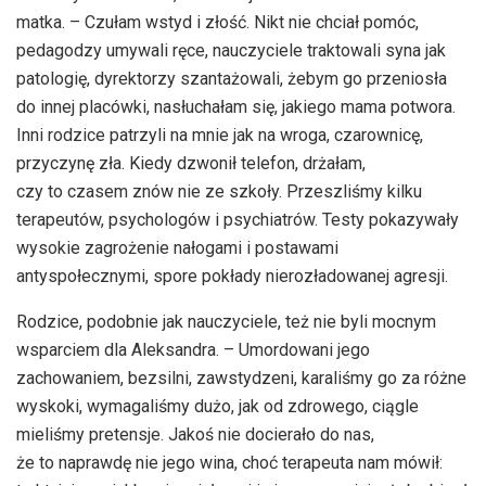
matka. – Czułam wstyd i złość. Nikt nie chciał pomóc,
pedagodzy umywali ręce, nauczyciele traktowali syna jak
patologię, dyrektorzy szantażowali, żebym go przeniosła
do innej placówki, nasłuchałam się, jakiego mama potwora.
Inni rodzice patrzyli na mnie jak na wroga, czarownicę,
przyczynę zła. Kiedy dzwonił telefon, drżałam,
czy to czasem znów nie ze szkoły. Przeszliśmy kilku
terapeutów, psychologów i psychiatrów. Testy pokazywały
wysokie zagrożenie nałogami i postawami
antyspołecznymi, spore pokłady nierozładowanej agresji.
Rodzice, podobnie jak nauczyciele, też nie byli mocnym
wsparciem dla Aleksandra. – Umordowani jego
zachowaniem, bezsilni, zawstydzeni, karaliśmy go za różne
wyskoki, wymagaliśmy dużo, jak od zdrowego, ciągle
mieliśmy pretensje. Jakoś nie docierało do nas,
że to naprawdę nie jego wina, choć terapeuta nam mówił: