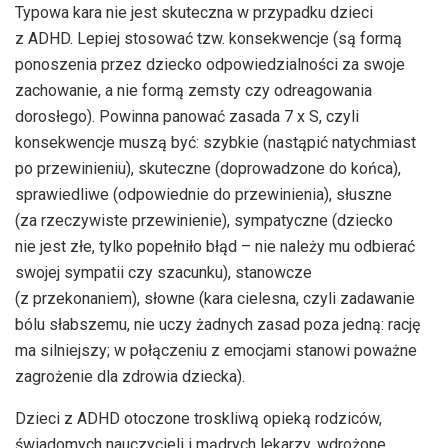
Typowa kara nie jest skuteczna w przypadku dzieci
z ADHD. Lepiej stosować tzw. konsekwencje (są formą
ponoszenia przez dziecko odpowiedzialności za swoje
zachowanie, a nie formą zemsty czy odreagowania
dorosłego). Powinna panować zasada 7 x S, czyli
konsekwencje muszą być: szybkie (nastąpić natychmiast
po przewinieniu), skuteczne (doprowadzone do końca),
sprawiedliwe (odpowiednie do przewinienia), słuszne
(za rzeczywiste przewinienie), sympatyczne (dziecko
nie jest złe, tylko popełniło błąd – nie należy mu odbierać
swojej sympatii czy szacunku), stanowcze
(z przekonaniem), słowne (kara cielesna, czyli zadawanie
bólu słabszemu, nie uczy żadnych zasad poza jedną: rację
ma silniejszy; w połączeniu z emocjami stanowi poważne
zagrożenie dla zdrowia dziecka).
Dzieci z ADHD otoczone troskliwą opieką rodziców,
świadomych nauczycieli i mądrych lekarzy, wdrożone