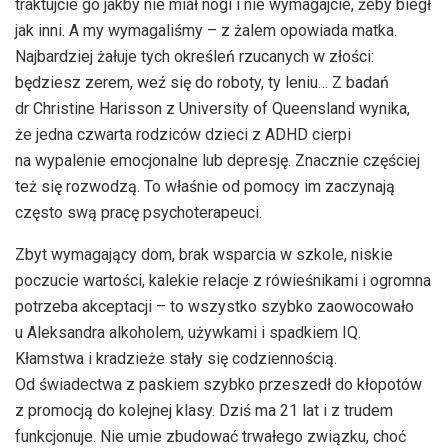
traktujcie go jakby nie miał nogi i nie wymagajcie, żeby biegł
jak inni. A my wymagaliśmy – z żalem opowiada matka.
Najbardziej żałuje tych określeń rzucanych w złości:
będziesz zerem, weź się do roboty, ty leniu… Z badań
dr Christine Harisson z University of Queensland wynika,
że jedna czwarta rodziców dzieci z ADHD cierpi
na wypalenie emocjonalne lub depresję. Znacznie częściej
też się rozwodzą. To właśnie od pomocy im zaczynają
często swą pracę psychoterapeuci.
Zbyt wymagający dom, brak wsparcia w szkole, niskie
poczucie wartości, kalekie relacje z rówieśnikami i ogromna
potrzeba akceptacji – to wszystko szybko zaowocowało
u Aleksandra alkoholem, używkami i spadkiem IQ.
Kłamstwa i kradzieże stały się codziennością.
Od świadectwa z paskiem szybko przeszedł do kłopotów
z promocją do kolejnej klasy. Dziś ma 21 lat i z trudem
funkcjonuje. Nie umie zbudować trwałego związku, choć