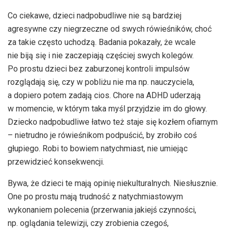
Co ciekawe, dzieci nadpobudliwe nie są bardziej
agresywne czy niegrzeczne od swych rówieśników, choć
za takie często uchodzą. Badania pokazały, że wcale
nie biją się i nie zaczepiają częściej swych kolegów.
Po prostu dzieci bez zaburzonej kontroli impulsów
rozglądają się, czy w pobliżu nie ma np. nauczyciela,
a dopiero potem zadają cios. Chore na ADHD uderzają
w momencie, w którym taka myśl przyjdzie im do głowy.
Dziecko nadpobudliwe łatwo też staje się kozłem ofiarnym
– nietrudno je rówieśnikom podpuścić, by zrobiło coś
głupiego. Robi to bowiem natychmiast, nie umiejąc
przewidzieć konsekwencji.
Bywa, że dzieci te mają opinię niekulturalnych. Niesłusznie.
One po prostu mają trudność z natychmiastowym
wykonaniem polecenia (przerwania jakiejś czynności,
np. oglądania telewizji, czy zrobienia czegoś,