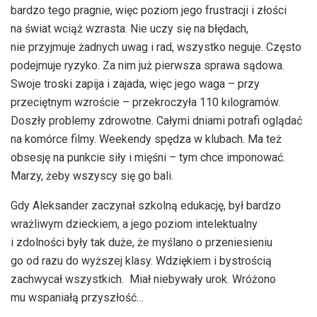
bardzo tego pragnie, więc poziom jego frustracji i złości
na świat wciąż wzrasta. Nie uczy się na błędach,
nie przyjmuje żadnych uwag i rad, wszystko neguje. Często
podejmuje ryzyko. Za nim już pierwsza sprawa sądowa.
Swoje troski zapija i zajada, więc jego waga – przy
przeciętnym wzroście – przekroczyła 110 kilogramów.
Doszły problemy zdrowotne. Całymi dniami potrafi oglądać
na komórce filmy. Weekendy spędza w klubach. Ma też
obsesję na punkcie siły i mięśni – tym chce imponować.
Marzy, żeby wszyscy się go bali.
Gdy Aleksander zaczynał szkolną edukację, był bardzo
wrażliwym dzieckiem, a jego poziom intelektualny
i zdolności były tak duże, że myślano o przeniesieniu
go od razu do wyższej klasy. Wdziękiem i bystrością
zachwycał wszystkich. Miał niebywały urok. Wróżono
mu wspaniałą przyszłość…