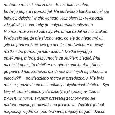
ruchome mieszkania zeszło do szuflad i szafek,
bo by je popsuł i porozbijał. Na podwórku bardzo chciał się
bawić z dziećmi w chowanego, lecz pierwszy wychodził
z kryjówki, chcąc, żeby go natychmiast znaleziono.
Nie rozumiał zasad zabawy. Nie umiał nadal na nic czekać.
Wydawało się, że nie słucha tego, co się do niego mówi.
„Niech pani weźmie swego debila z podwórka – mówiły
matki – bo porozbija nam dzieci”. Matka wynajęła
opiekunkę, młodą, żeby mogła za Jarkiem biegać. Pluł
na nią i kopał. „To debil” – oznajmiła opiekunka. „Niech
go pani od nas zabierze, dla dzieci debilnych są oddzielne
placówki” – powiedziano matce w przedszkolu. Nie było
miejsca, gdzie Jarek nie zostałby natychmiast debilem. Syn
Ewy G. został zapisany do szkoły. Był spokojny. Dzieci
z ADHD w nowej sytuacji przestają zachowywać się
nadpobudliwie, ponieważ ona je ciekawi. Wkrótce jednak
rozpoczął wędrówki pod ławkami, między nogami dzieci.