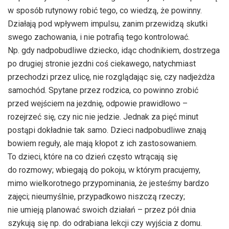
w sposób rutynowy robić tego, co wiedzą, że powinny.
Działają pod wpływem impulsu, zanim przewidzą skutki
swego zachowania, i nie potrafią tego kontrolować.
Np. gdy nadpobudliwe dziecko, idąc chodnikiem, dostrzega
po drugiej stronie jezdni coś ciekawego, natychmiast
przechodzi przez ulicę, nie rozglądając się, czy nadjeżdża
samochód. Spytane przez rodzica, co powinno zrobić
przed wejściem na jezdnię, odpowie prawidłowo –
rozejrzeć się, czy nic nie jedzie. Jednak za pięć minut
postąpi dokładnie tak samo. Dzieci nadpobudliwe znają
bowiem reguły, ale mają kłopot z ich zastosowaniem.
To dzieci, które na co dzień często wtrącają się
do rozmowy; wbiegają do pokoju, w którym pracujemy,
mimo wielkorotnego przypominania, że jesteśmy bardzo
zajęci; nieumyślnie, przypadkowo niszczą rzeczy;
nie umieją planować swoich działań – przez pół dnia
szykują się np. do odrabiana lekcji czy wyjścia z domu.