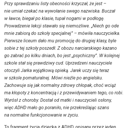
Przy sprawdzaniu listy obecności krzyczał, że jest –
nie umiał czekać na wywołanie swego nazwiska. Buczał
w ławce, biegał po klasie, tupał nogami w podłogę.
Prowadzenie lekcji stawało się niemożliwe. „Niech go ode
mnie zabiorą do szkoły specjalnej” – mówiła nauczycielka.
Pierwsze liceum dało mu promocję do drugiej klasy, byle
sobie z tej szkoły poszedł. Z obozu narciarskiego kazano
go zabrać po kilku dniach, bo jest „psychiczny”. W kolejnej
szkole stał się prawdziwy cud. Uprzedzeni nauczyciele
otoczyli Jarka wyjątkową opieką. Jarek uczy się teraz
w szkole pomaturalnej. Mówi nieźle po angielsku.
Zachowuje się jak normalny zdrowy chłopak, choć wciąż
ma kłopoty z koncentracją i z przewidywaniem tego, co robi.
Wyrósł z choroby. Dostał od matki i nauczycieli osłony,
więc ADHD mało go poraniło, nie przekreślając szans
na normalne funkcjonowanie w życiu.
To fragment życia dziecka z ADHD, opisany przez jeden