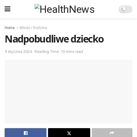
Home
Miłość i Rodzina
Nadpobudliwe dziecko
4 stycznia 2024
Reading Time: 10 mins read