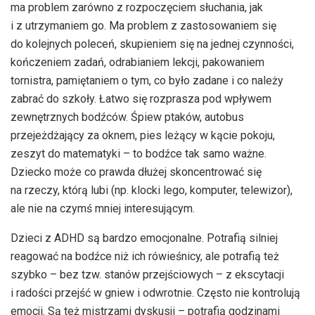
ma problem zarówno z rozpoczęciem słuchania, jak
i z utrzymaniem go. Ma problem z zastosowaniem się
do kolejnych poleceń, skupieniem się na jednej czynności,
kończeniem zadań, odrabianiem lekcji, pakowaniem
tornistra, pamiętaniem o tym, co było zadane i co należy
zabrać do szkoły. Łatwo się rozprasza pod wpływem
zewnętrznych bodźców. Śpiew ptaków, autobus
przejeżdżający za oknem, pies leżący w kącie pokoju,
zeszyt do matematyki – to bodźce tak samo ważne.
Dziecko może co prawda dłużej skoncentrować się
na rzeczy, którą lubi (np. klocki lego, komputer, telewizor),
ale nie na czymś mniej interesującym.
Dzieci z ADHD są bardzo emocjonalne. Potrafią silniej
reagować na bodźce niż ich rówieśnicy, ale potrafią też
szybko – bez tzw. stanów przejściowych – z ekscytacji
i radości przejść w gniew i odwrotnie. Często nie kontrolują
emocji. Są też mistrzami dyskusji – potrafią godzinami