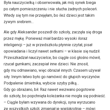
Była nauczycielką i obserwowała, jak mój synek biega
po całym pomieszczeniu i nie słucha żadnych poleceń.
Wtedy się tym nie przejęłam, bo ileż dzieci jest takim
żywym srebrem…
Ale gdy Aleksander poszedł do szkoły, zaczęła się droga
przez mękę. Ponieważ miał bardzo wysoki iloraz
inteligencji – już w przedszkolu płynnie czytał, pisał
opowiadania i liczył nawet setkami – w klasie się nudził.
Przeszkadzał nauczycielce, bo ciągle coś głośno mówił,
rzucał gumkami, zaczepiał inne dzieci. Nie znosił,
gdy mu odmawiano, więc obrażał innych. Czasem używał
siły. Innym łatwo było go namówić do głupich wyczynów.
Podpalenie śmietnika, wybicie szyby piłką…
Gdy go obrażano, bił. Raz nawet wezwano pogotowie
do szkoły, bo popchnięta koleżanka nie mogła się podnieść.
– Ciągle byłam wzywana do dyrekcji, syna wyrzucano
ze wszystkich szkół, zmieniał je wielokrotnie – mówi