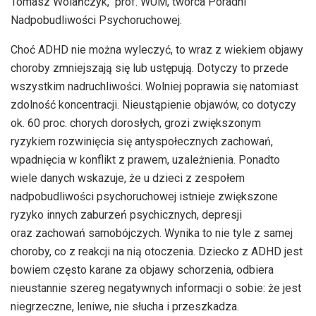
Tomasz Wolańczyk, prof. WUM, twórca Poradni
Nadpobudliwości Psychoruchowej.
Choć ADHD nie można wyleczyć, to wraz z wiekiem objawy
choroby zmniejszają się lub ustępują. Dotyczy to przede
wszystkim nadruchliwości. Wolniej poprawia się natomiast
zdolność koncentracji. Nieustąpienie objawów, co dotyczy
ok. 60 proc. chorych dorosłych, grozi zwiększonym
ryzykiem rozwinięcia się antyspołecznych zachowań,
wpadnięcia w konflikt z prawem, uzależnienia. Ponadto
wiele danych wskazuje, że u dzieci z zespołem
nadpobudliwości psychoruchowej istnieje zwiększone
ryzyko innych zaburzeń psychicznych, depresji
oraz zachowań samobójczych. Wynika to nie tyle z samej
choroby, co z reakcji na nią otoczenia. Dziecko z ADHD jest
bowiem często karane za objawy schorzenia, odbiera
nieustannie szereg negatywnych informacji o sobie: że jest
niegrzeczne, leniwe, nie słucha i przeszkadza.