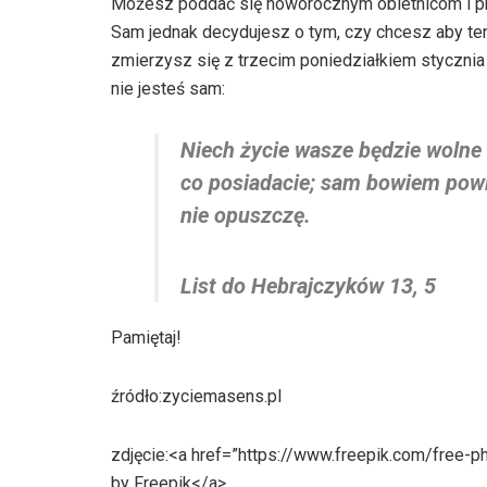
Możesz poddać się noworocznym obietnicom i pr
Sam jednak decydujesz o tym, czy chcesz aby ten
zmierzysz się z trzecim poniedziałkiem styczni
nie jesteś sam:
Niech życie wasze będzie wolne 
co posiadacie; sam bowiem powie
nie opuszczę.
List do Hebrajczyków 13, 5
Pamiętaj!
źródło:zyciemasens.pl
zdjęcie:<a href=”https://www.freepik.com/free-
by Freepik</a>