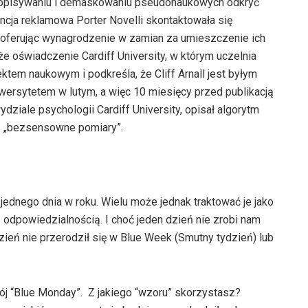
na opisywaniu i demaskowaniu pseudonaukowych odkryć
encja reklamowa Porter Novelli skontaktowała się
 oferując wynagrodzenie w zamian za umieszczenie ich
że oświadczenie Cardiff University, w którym uczelnia
ektem naukowym i podkreśla, że Cliff Arnall jest byłym
wersytetem w lutym, a więc 10 miesięcy przed publikacją
ydziale psychologii Cardiff University, opisał algorytm
cą „bezsensowne pomiary”.
 jednego dnia w roku. Wielu może jednak traktować je jako
dpowiedzialnością. I choć jeden dzień nie zrobi nam
dzień nie przerodził się w Blue Week (Smutny tydzień) lub
wój “Blue Monday”. Z jakiego “wzoru” skorzystasz?