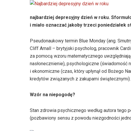
najbardziej depresyjny dzień w roku. Sformuł
i miało oznaczać jakoby trzeci poniedziałek s
Pseudonaukowy termin Blue Monday (ang. Smutny,
Cliff Arnall – brytyjski psycholog, pracownik Card
za pomocą wzoru matematycznego uwzględniająceg
nasłonecznienie), psychologiczne (świadomość 
i ekonomiczne (czas, który upłynął od Bożego Na
kredytów związanych z zakupami świątecznymi).
Wzór na niepogodę?
Stan zdrowia psychicznego według autora tego 
(pozbawiony sensu z powodu niezgodności jednos