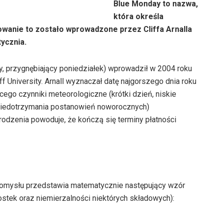
Blue Monday to nazwa,
która określa
owanie to zostało wprowadzone przez Cliffa Arnalla
tycznia.
 przygnębiający poniedziałek) wprowadził w 2004 roku
iff University. Arnall wyznaczał datę najgorszego dnia roku
o czynniki meteorologiczne (krótki dzień, niskie
niedotrzymania postanowień noworocznych)
rodzenia powoduje, że kończą się terminy płatności
pomysłu przedstawia matematycznie następujący wzór
tek oraz niemierzalności niektórych składowych):