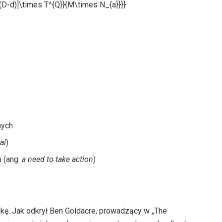
nych
al
)
ń (ang.
a need to take action
)
ę. Jak odkrył Ben Goldacre, prowadzący w „The