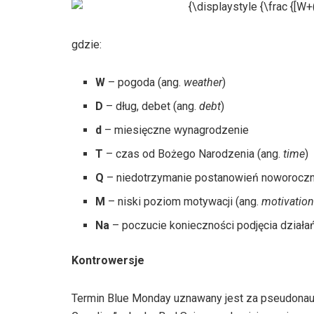
gdzie:
W
– pogoda (ang.
weather
)
D
– dług, debet (ang.
debt
)
d
– miesięczne wynagrodzenie
T
– czas od Bożego Narodzenia (ang.
time
)
Q
– niedotrzymanie postanowień noworocz
M
– niski poziom motywacji (ang.
motivation
Na
– poczucie konieczności podjęcia działa
Kontrowersje
Termin Blue Monday uznawany jest za pseudonauk