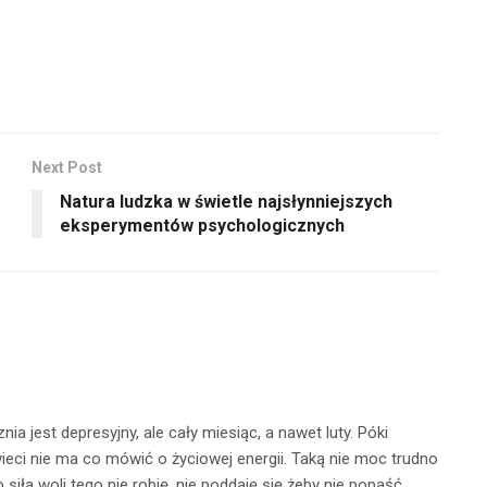
Next Post
Natura ludzka w świetle najsłynniejszych
eksperymentów psychologicznych
nia jest depresyjny, ale cały miesiąc, a nawet luty. Póki
ieci nie ma co mówić o życiowej energii. Taką nie moc trudno
o siłą woli tego nie robię, nie poddaję się żeby nie popaść