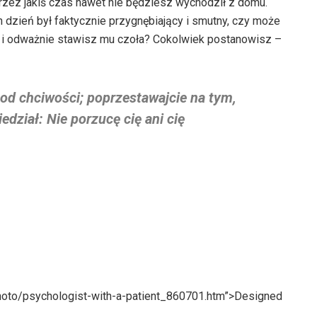
zez jakiś czas nawet nie będziesz wychodził z domu.
 dzień był faktycznie przygnębiający i smutny, czy może
a i odważnie stawisz mu czoła? Cokolwiek postanowisz –
od chciwości; poprzestawajcie na tym,
dział: Nie porzucę cię ani cię
photo/psychologist-with-a-patient_860701.htm”>Designed