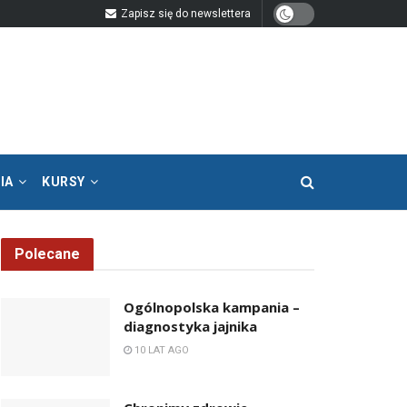
Zapisz się do newslettera
IA
KURSY
Polecane
Ogólnopolska kampania –
diagnostyka jajnika
10 LAT AGO