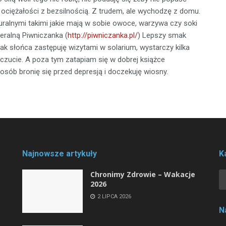
 ociężałości z bezsilnością. Z trudem, ale wychodzę z domu.
ralnymi takimi jakie mają w sobie owoce, warzywa czy soki
eralną Piwniczanka (
http://piwniczanka.pl/
) Lepszy smak
ak słońca zastępuję wizytami w solarium, wystarczy kilka
czucie. A poza tym zatapiam się w dobrej książce
posób bronię się przed depresją i doczekuję wiosny.
Najnowsze artykuły
K
Chronimy Zdrowie ­– Wakacje
2026
2 LIPCA 2026
N