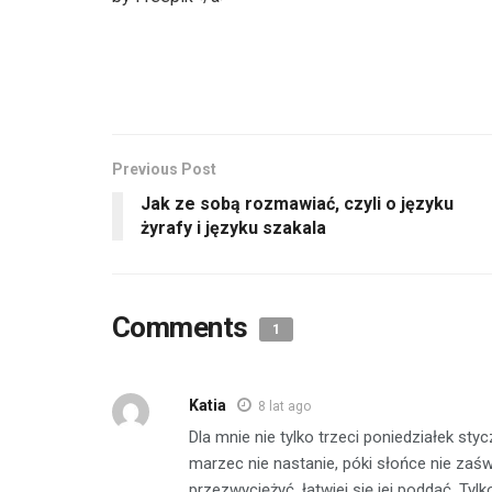
Previous Post
Jak ze sobą rozmawiać, czyli o języku
żyrafy i języku szakala
Comments
1
Katia
8 lat ago
Dla mnie nie tylko trzeci poniedziałek stycz
marzec nie nastanie, póki słońce nie zaśw
przezwyciężyć, łatwiej się jej poddać. Tylk