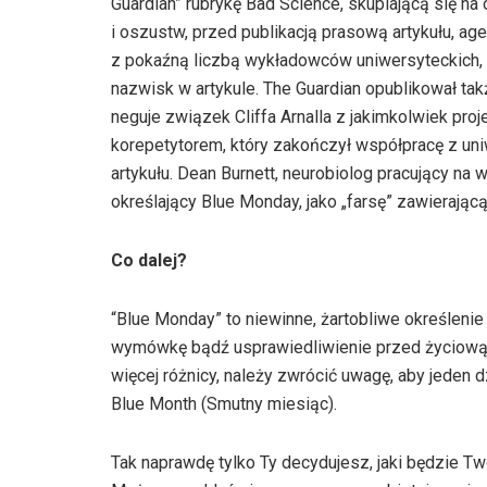
Guardian” rubrykę Bad Science, skupiającą się 
i oszustw, przed publikacją prasową artykułu, ag
z pokaźną liczbą wykładowców uniwersyteckich,
nazwisk w artykule. The Guardian opublikował tak
neguje związek Cliffa Arnalla z jakimkolwiek proj
korepetytorem, który zakończył współpracę z uni
artykułu. Dean Burnett, neurobiolog pracujący na w
określający Blue Monday, jako „farsę” zawierają
Co dalej?
“Blue Monday” to niewinne, żartobliwe określenie
wymówkę bądź usprawiedliwienie przed życiową o
więcej różnicy, należy zwrócić uwagę, aby jeden 
Blue Month (Smutny miesiąc).
Tak naprawdę tylko Ty decydujesz, jaki będzie T