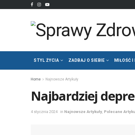
STYL ŻYCIA
ZADBAJ O SIEBIE
MIŁOŚĆ I
Home
Najnowsze Artykuły
Najbardziej depre
4 stycznia 2024
in
Najnowsze Artykuły
,
Polecane Artyku