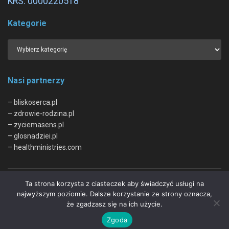
KRS: 0000220518
Kategorie
Nasi partnerzy
– bliskoserca.pl
– zdrowie-rodzina.pl
– zyciemasens.pl
– glosnadziei.pl
– healthministries.com
Ta strona korzysta z ciasteczek aby świadczyć usługi na
O nas
Kontakt
Regulamin
Polityka Prywatności
najwyższym poziomie. Dalsze korzystanie ze strony oznacza,
że zgadzasz się na ich użycie.
© 2023 sprawyzdrowia.pl | Wdrożenie:
Go3.pl
.
Zgoda