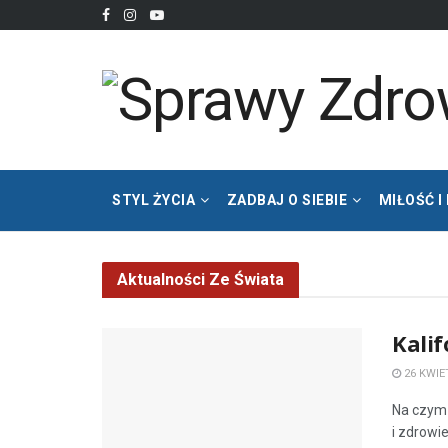
STYL ŻYCIA
ZADBAJ O SIEBIE
MIŁOŚĆ I
Aktualności Ze Świata
Kalif
26 KWIE
Na czym 
i zdrowi