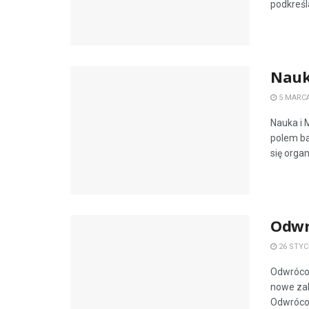
podkreśla
Nauk
5 MARCA
Nauka i 
polem b
się organ
Odwr
26 STYC
Odwrócon
nowe zal
Odwrócon