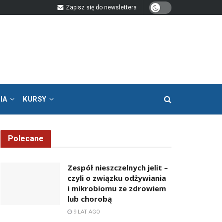
Zapisz się do newslettera
IA
KURSY
Polecane
Zespół nieszczelnych jelit –
czyli o związku odżywiania
i mikrobiomu ze zdrowiem
lub chorobą
9 LAT AGO