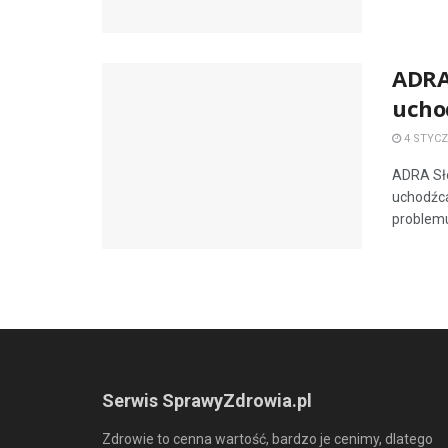
ADRA
ucho
4 STYCZ
ADRA Sł
uchodźca
problemu,
Serwis SprawyZdrowia.pl
Zdrowie to cenna wartość, bardzo je cenimy, dlatego