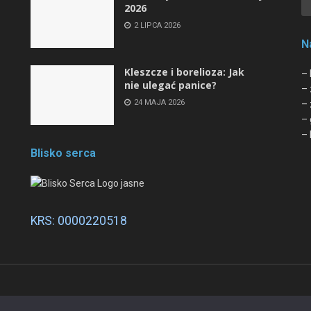
2026
2 LIPCA 2026
N
Kleszcze i borelioza: Jak
– 
nie ulegać panice?
– 
24 MAJA 2026
– 
– 
– 
Blisko serca
KRS: 0000220518