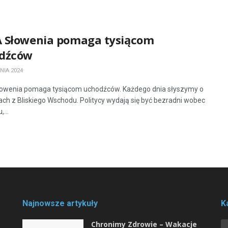
 Słowenia pomaga tysiącom
dźców
NIA 2024
owenia pomaga tysiącom uchodźców. Każdego dnia słyszymy o
ch z Bliskiego Wschodu. Politycy wydają się być bezradni wobec
...
Najnowsze artykuły
K
Chronimy Zdrowie ­– Wakacje