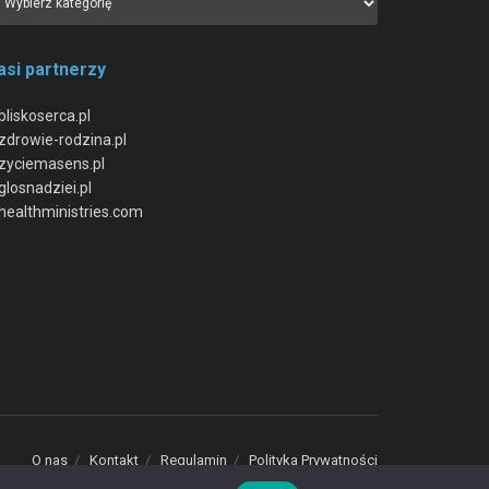
asi partnerzy
bliskoserca.pl
zdrowie-rodzina.pl
zyciemasens.pl
glosnadziei.pl
healthministries.com
O nas
Kontakt
Regulamin
Polityka Prywatności