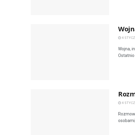
Wojna
4 STYCZ
Wojna, in
Ostatnio
Rozm
4 STYCZ
Rozmowy 
osobami,