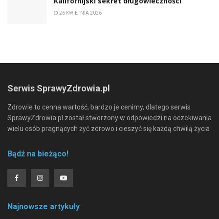
Kalifornijski sekret długowieczności
26 KWIETNIA 2026
Serwis SprawyZdrowia.pl
Zdrowie to cenna wartość, bardzo je cenimy, dlatego serwis
SprawyZdrowia.pl został stworzony w odpowiedzi na oczekiwania
wielu osób pragnących żyć zdrowo i cieszyć się każdą chwilą życia
Bądź na bieżąco!
Najnowsze artykuły