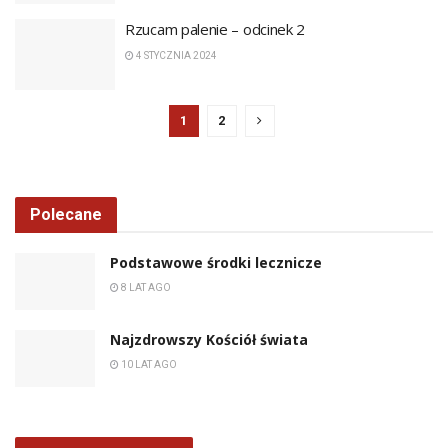
Rzucam palenie – odcinek 2
4 STYCZNIA 2024
1
2
Polecane
Podstawowe środki lecznicze
8 LAT AGO
Najzdrowszy Kościół świata
10 LAT AGO