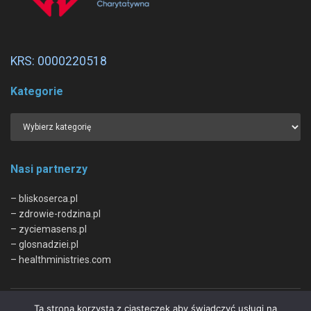
KRS: 0000220518
Kategorie
Nasi partnerzy
– bliskoserca.pl
– zdrowie-rodzina.pl
– zyciemasens.pl
– glosnadziei.pl
– healthministries.com
Ta strona korzysta z ciasteczek aby świadczyć usługi na