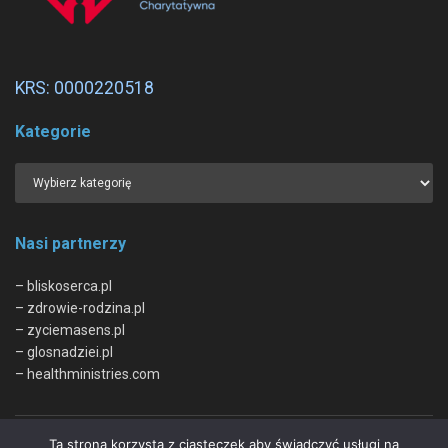
KRS: 0000220518
Kategorie
Nasi partnerzy
– bliskoserca.pl
– zdrowie-rodzina.pl
– zyciemasens.pl
– glosnadziei.pl
– healthministries.com
Ta strona korzysta z ciasteczek aby świadczyć usługi na