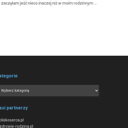
d zaczęłam jeść nieco inaczej niż w moim rodzinnym ...
ategorie
asi partnerzy
bliskoserca.pl
zdrowie-rodzina.pl