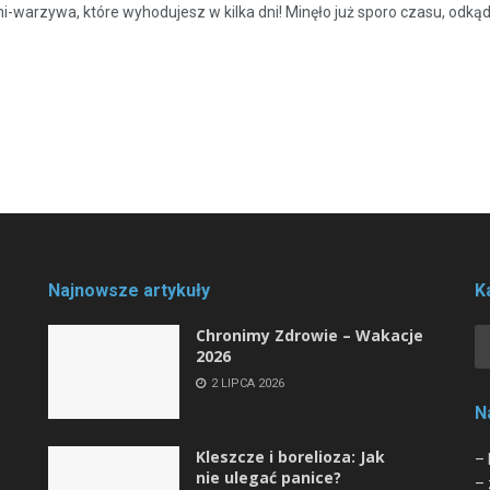
ini-warzywa, które wyhodujesz w kilka dni! Minęło już sporo czasu, odką
Najnowsze artykuły
K
Chronimy Zdrowie ­– Wakacje
2026
2 LIPCA 2026
N
Kleszcze i borelioza: Jak
– 
nie ulegać panice?
– 