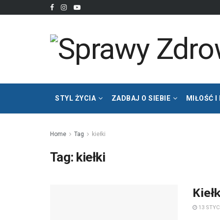
STYL ŻYCIA
ZADBAJ O SIEBIE
MIŁOŚĆ I
Home
Tag
kiełki
Tag:
kiełki
Kieł
13 STYC