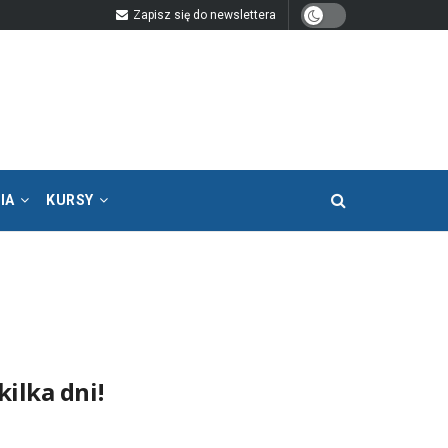
Zapisz się do newslettera
IA
KURSY
ilka dni!