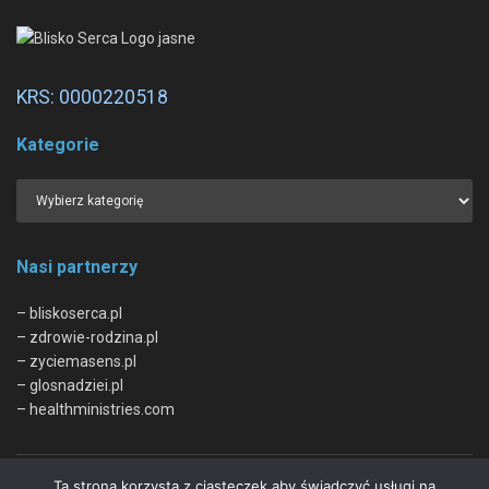
KRS: 0000220518
Kategorie
Nasi partnerzy
– bliskoserca.pl
– zdrowie-rodzina.pl
– zyciemasens.pl
– glosnadziei.pl
– healthministries.com
Ta strona korzysta z ciasteczek aby świadczyć usługi na