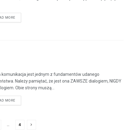
AD MORE
 komunikacja jest jednym z fundamentów udanego
ństwa. Należy pamiętać, że jest ona ZAWSZE dialogiem, NIGDY
ogiem. Obie strony muszą...
AD MORE
…
4