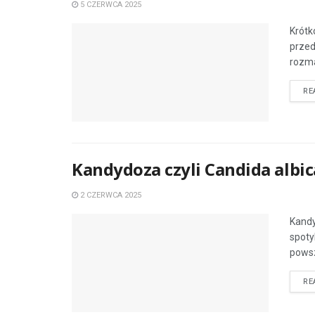
5 CZERWCA 2025
Krótk
przed
rozma
RE
Kandydoza czyli Candida albi
2 CZERWCA 2025
Kandy
spoty
powsz
RE