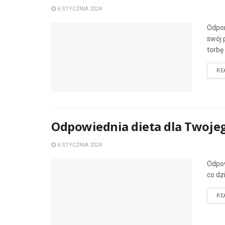
4 STYCZNIA 2024
Odpor
swój 
torbę 
RE
Odpowiednia dieta dla Twoje
4 STYCZNIA 2024
Odpow
co dz
RE