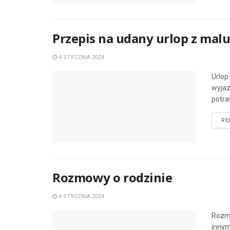
Przepis na udany urlop z ma
4 STYCZNIA 2024
Urlop
wyjaz
potra
RE
Rozmowy o rodzinie
4 STYCZNIA 2024
Rozmo
innym