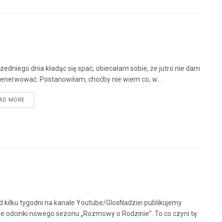
edniego dnia kładąc się spać, obiecałam sobie, że jutro nie dam
denerwować. Postanowiłam, choćby nie wiem co, w...
AD MORE
d kilku tygodni na kanale Youtube/GlosNadziei publikujemy
ne odcinki nowego sezonu „Rozmowy o Rodzinie”. To co czyni tę