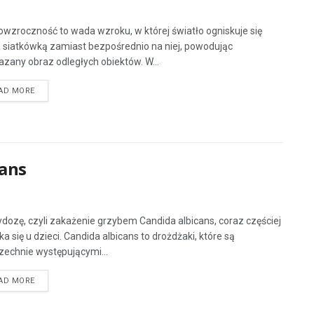
owzroczność to wada wzroku, w której światło ogniskuje się
 siatkówką zamiast bezpośrednio na niej, powodując
zany obraz odległych obiektów. W...
AD MORE
cans
dozę, czyli zakażenie grzybem Candida albicans, coraz częściej
ka się u dzieci. Candida albicans to drożdżaki, które są
echnie występującymi...
AD MORE