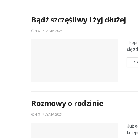
Bądź szczęśliwy i żyj dłużej
4 STYCZNIA 2024
Poprz
się z
RE
Rozmowy o rodzinie
4 STYCZNIA 2024
Już o
kolej