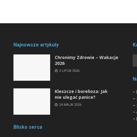
Najnowsze artykuły
K
Chronimy Zdrowie ­– Wakacje
2026
2 LIPCA 2026
N
Kleszcze i borelioza: Jak
– 
nie ulegać panice?
– 
24 MAJA 2026
– 
– 
– 
Blisko serca