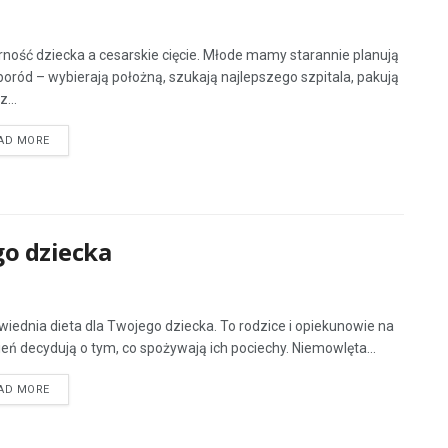
ność dziecka a cesarskie cięcie. Młode mamy starannie planują
poród – wybierają położną, szukają najlepszego szpitala, pakują
z...
AD MORE
go dziecka
iednia dieta dla Twojego dziecka. To rodzice i opiekunowie na
ień decydują o tym, co spożywają ich pociechy. Niemowlęta...
AD MORE