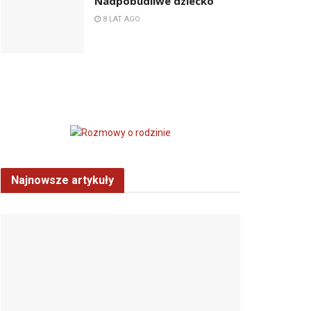
Nadpobudliwe dziecko
8 LAT AGO
Najnowsze artykuły