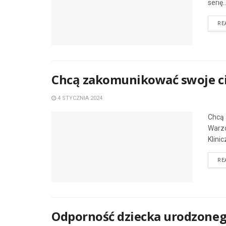
serię..
RE
Chcą zakomunikować swoje ci
4 STYCZNIA 2024
Chcą 
Warzo
Klini
RE
Odporność dziecka urodzoneg