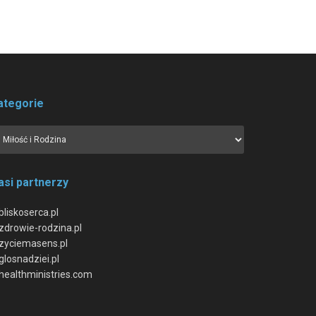
ategorie
asi partnerzy
bliskoserca.pl
zdrowie-rodzina.pl
zyciemasens.pl
glosnadziei.pl
healthministries.com