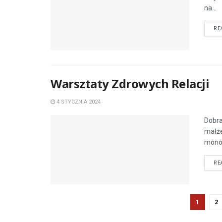
na...
RE
Warsztaty Zdrowych Relacji
4 STYCZNIA 2024
Dobra
małże
monol
RE
1
2