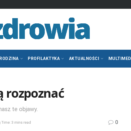
 RODZINA
PROFILAKTYKA
AKTUALNOŚCI
MULTIMED
ą rozpoznać
asz te objawy.
0
 Time: 3 mins read