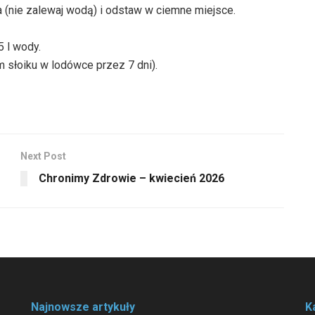
a (nie zalewaj wodą) i odstaw w ciemne miejsce.
5 l wody.
m słoiku w lodówce przez 7 dni).
Next Post
Chronimy Zdrowie ­– kwiecień 2026
Najnowsze artykuły
K