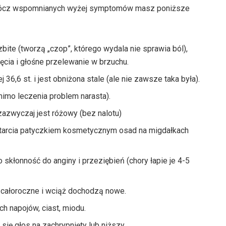
oprócz wspomnianych wyżej symptomów masz poniższe
bite (tworzą „czop”, którego wydala nie sprawia ból),
ęcia i głośne przelewanie w brzuchu.
36,6 st. i jest obniżona stale (ale nie zawsze taka była).
mimo leczenia problem narasta).
azwyczaj jest różowy (bez nalotu)
 starcia patyczkiem kosmetycznym osad na migdałkach
skłonność do anginy i przeziębień (chory łapie je 4-5
e całoroczne i wciąż dochodzą nowe.
ch napojów, ciast, miodu.
się głos na zachrypnięty lub niższy