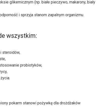
ie glikemicznym (np. białe pieczywo, makarony, biały
 odporność i sprzyja stanom zapalnym organizmu.
ede wszystkim:
i steroidów,
ste,
z stosowanie probiotyków,
zycy,
życia.
trawiony pokarm stanowi pożywkę dla drożdżaków