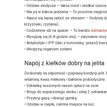
• Odstaw słodycze — także miód i słodkie owoce 
• Nie pij w trakcie jedzenia — To pozornie niegroź
• Naucz się lepiej radzić ze stresem — Godzinę 
krzyżówki, czytanie).
• Codziennie idź na spacer — To bardzo
wzmacni
• Wysypiaj się (6-8 godzin snu) — zarywanie noc
• Antybiotyki i IPP (leki z końcówką -prazol) bie
• Wesprzyj organizm ziołami.
Napój z kiełków dobry na jelita
Doskonały na odporność i poprawę kondycji jelit.
witaminy, kwas mlekowy i bakterie probiotyczne. R
• Szklankę suszonych nasion opłucz na sicie.
• Wsyp do wyparzonego słoika i zalej 2 szklankam
• Przykryj gazą i obwiąż gumką.
• Odstaw w ciepłe, ciemne miejsce na noc.