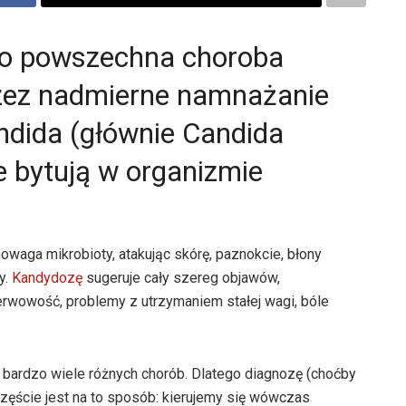
to powszechna choroba
zez nadmierne namnażanie
ndida (głównie Candida
ie bytują w organizmie
owaga mikrobioty, atakując skórę, paznokcie, błony
y.
Kandydozę
sugeruje cały szereg objawów,
nerwowość, problemy z utrzymaniem stałej wagi, bóle
rdzo wiele różnych chorób. Dlatego diagnozę (choćby
zęście jest na to sposób: kierujemy się wówczas