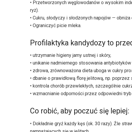
• Przetworzonych węglowodanów o wysokim indeks
ryż).
• Cukru, słodyczy i słodzonych napojów — obniża
• Ograniczyć picie mleka.
Profilaktyka kandydozy to prz
• utrzymanie higieny jamy ustnej i skóry,
• unikanie nadmiernego stosowania antybiotyków 
• zdrowa, zrównoważona dieta uboga w cukry pro
• dbanie o prawidłową florę jelitową, np. poprze
• kontrola chorób przewlekłych, szczególnie cukr
• wzmacnianie odporności przez odpowiedni tryb 
Co robić, aby poczuć się lepiej:
• Dokładnie gryź każdy kęs (ok. 30 razy). Źle s
namnażających się w jelitach.