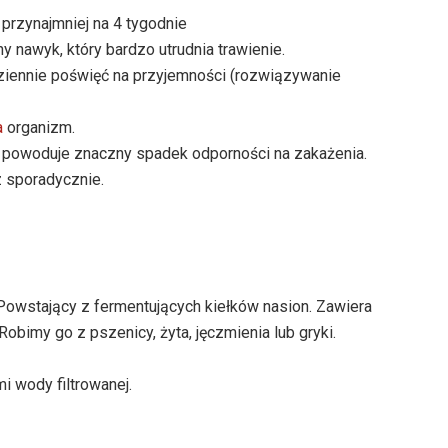
przynajmniej na 4 tygodnie
ny nawyk, który bardzo utrudnia trawienie.
dziennie poświęć na przyjemności (rozwiązywanie
a
organizm.
y powoduje znaczny spadek odporności na zakażenia.
rz sporadycznie.
 Powstający z fermentujących kiełków nasion. Zawiera
obimy go z pszenicy, żyta, jęczmienia lub gryki.
i wody filtrowanej.