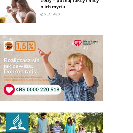
Zęby – poznaj fakty i mity
o ich myciu
5 LAT AGO