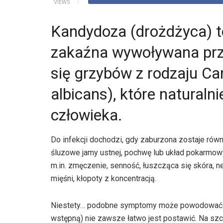
VIEWS
Kandydoza (drożdżyca) 
zakaźna wywoływana pr
się grzybów z rodzaju Ca
albicans), które naturaln
człowieka.
Do infekcji dochodzi, gdy zaburzona zostaje równ
śluzowe jamy ustnej, pochwę lub układ pokarmow
m.in. zmęczenie, senność, łuszcząca się skóra, 
mięśni, kłopoty z koncentracją.
Niestety… podobne symptomy może powodować ba
wstępną) nie zawsze łatwo jest postawić. Na szc