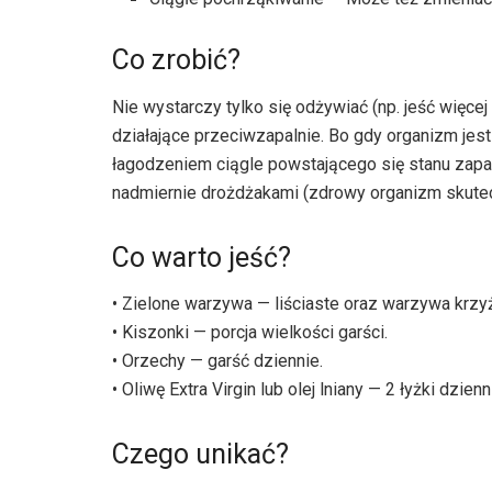
Co zrobić?
Nie wystarczy tylko się odżywiać (np. jeść więce
działające przeciwzapalnie. Bo gdy organizm jest
łagodzeniem ciągle powstającego się stanu zapaln
nadmiernie drożdżakami (zdrowy organizm skuteczn
Co warto jeść?
• Zielone warzywa — liściaste oraz warzywa krzyż
• Kiszonki — porcja wielkości garści.
• Orzechy — garść dziennie.
• Oliwę Extra Virgin lub olej lniany — 2 łyżki dzienn
Czego unikać?