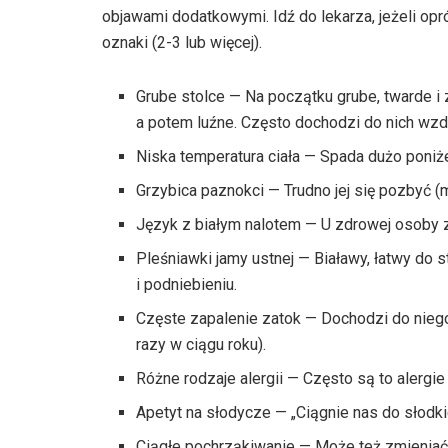
objawami dodatkowymi. Idź do lekarza, jeżeli 
oznaki (2-3 lub więcej).
Grube stolce — Na początku grube, twarde i z
a potem luźne. Często dochodzi do nich wzd
Niska temperatura ciała — Spada dużo poniżej 
Grzybica paznokci — Trudno jej się pozbyć (
Język z białym nalotem — U zdrowej osoby z
Pleśniawki jamy ustnej — Białawy, łatwy do
i podniebieniu.
Częste zapalenie zatok — Dochodzi do niego 
razy w ciągu roku).
Różne rodzaje alergii — Często są to alergi
Apetyt na słodycze — „Ciągnie nas do słodki
Ciągłe pochrząkiwanie — Może też zmieniać 