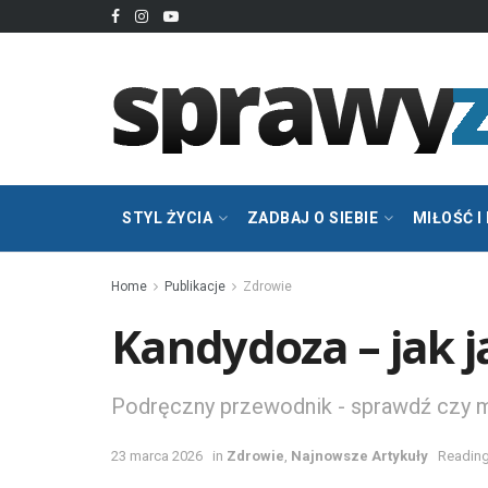
STYL ŻYCIA
ZADBAJ O SIEBIE
MIŁOŚĆ I
Home
Publikacje
Zdrowie
Kandydoza – jak j
Podręczny przewodnik - sprawdź czy m
23 marca 2026
in
Zdrowie
,
Najnowsze Artykuły
Reading