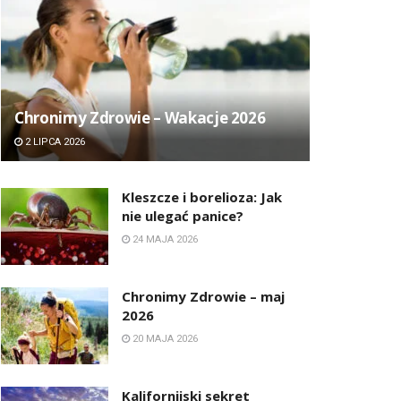
Chronimy Zdrowie ­– Wakacje 2026
2 LIPCA 2026
Kleszcze i borelioza: Jak
nie ulegać panice?
24 MAJA 2026
Chronimy Zdrowie ­– maj
2026
20 MAJA 2026
Kalifornijski sekret