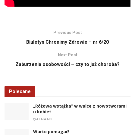
Previous Post
Biuletyn Chronimy Zdrowie – nr 6/20
Next Post
Zaburzenia osobowości – czy to już choroba?
Polecane
„Różowa wstążka” w walce z nowotworami
u kobiet
4 LATA AGO
Warto pomagać!