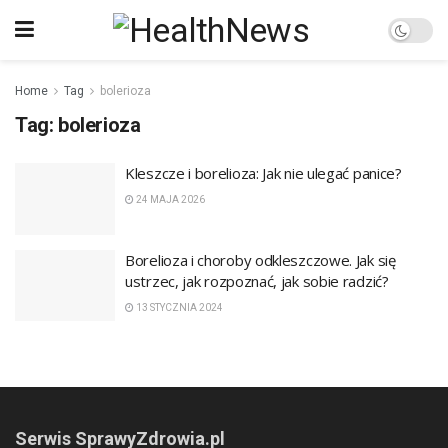
Home
Tag
bolerioza
Tag:
bolerioza
Kleszcze i borelioza: Jak nie ulegać panice?
24 MAJA 2026
Borelioza i choroby odkleszczowe. Jak się
ustrzec, jak rozpoznać, jak sobie radzić?
13 STYCZNIA 2024
Serwis SprawyZdrowia.pl