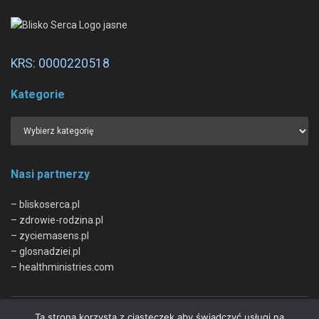
KRS: 0000220518
Kategorie
Nasi partnerzy
– bliskoserca.pl
– zdrowie-rodzina.pl
– zyciemasens.pl
– glosnadziei.pl
– healthministries.com
Ta strona korzysta z ciasteczek aby świadczyć usługi na