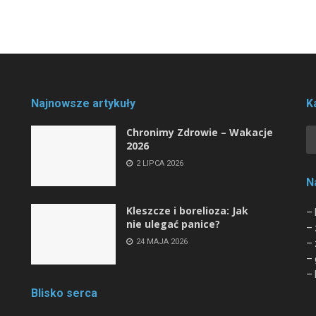
Najnowsze artykuły
K
Chronimy Zdrowie ­– Wakacje
2026
2 LIPCA 2026
N
Kleszcze i borelioza: Jak
– 
nie ulegać panice?
– 
24 MAJA 2026
– 
– 
– 
Blisko serca