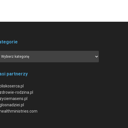
ategorie
asi partnerzy
bliskoserca.pl
zdrowie-rodzina.pl
zyciemasens.pl
glosnadziei.pl
healthministries.com