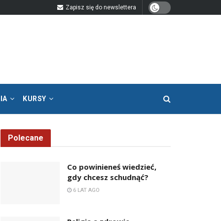
Zapisz się do newslettera
IA
KURSY
Polecane
Co powinieneś wiedzieć,
gdy chcesz schudnąć?
6 LAT AGO