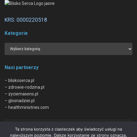
KRS: 0000220518
Kategorie
Nasi partnerzy
– bliskoserca.pl
– zdrowie-rodzina.pl
– zyciemasens.pl
– glosnadziei.pl
– healthministries.com
Ta strona korzysta z ciasteczek aby świadczyć usługi na
O nas
Kontakt
Regulamin
Polityka Prywatności
najwyższym poziomie. Dalsze korzystanie ze strony oznacza,