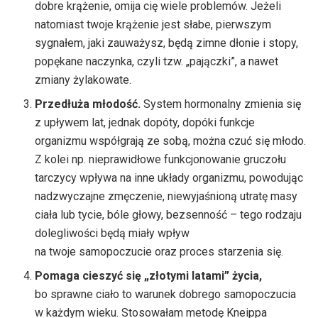
dobre krążenie, omija cię wiele problemów. Jeżeli
natomiast twoje krążenie jest słabe, pierwszym
sygnałem, jaki zauważysz, będą zimne dłonie i stopy,
popękane naczynka, czyli tzw. „pajączki”, a nawet
zmiany żylakowate.
Przedłuża młodość.
System hormonalny zmienia się
z upływem lat, jednak dopóty, dopóki funkcje
organizmu współgrają ze sobą, można czuć się młodo.
Z kolei np. nieprawidłowe funkcjonowanie gruczołu
tarczycy wpływa na inne układy organizmu, powodując
nadzwyczajne zmęczenie, niewyjaśnioną utratę masy
ciała lub tycie, bóle głowy, bezsenność – tego rodzaju
dolegliwości będą miały wpływ
na twoje samopoczucie oraz proces starzenia się.
Pomaga cieszyć się „złotymi latami” życia,
bo sprawne ciało to warunek dobrego samopoczucia
w każdym wieku. Stosowałam metodę Kneippa