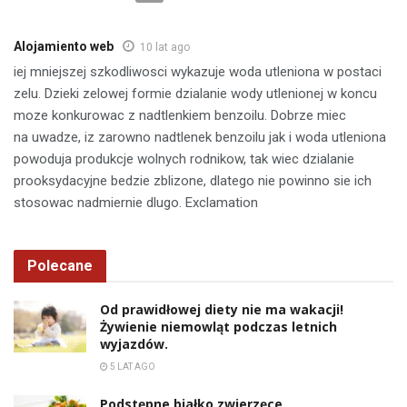
Alojamiento web
10 lat ago
iej mniejszej szkodliwosci wykazuje woda utleniona w postaci
zelu. Dzieki zelowej formie dzialanie wody utlenionej w koncu
moze konkurowac z nadtlenkiem benzoilu. Dobrze miec
na uwadze, iz zarowno nadtlenek benzoilu jak i woda utleniona
powoduja produkcje wolnych rodnikow, tak wiec dzialanie
prooksydacyjne bedzie zblizone, dlatego nie powinno sie ich
stosowac nadmiernie dlugo. Exclamation
Polecane
Od prawidłowej diety nie ma wakacji!
Żywienie niemowląt podczas letnich
wyjazdów.
5 LAT AGO
Podstępne białko zwierzęce