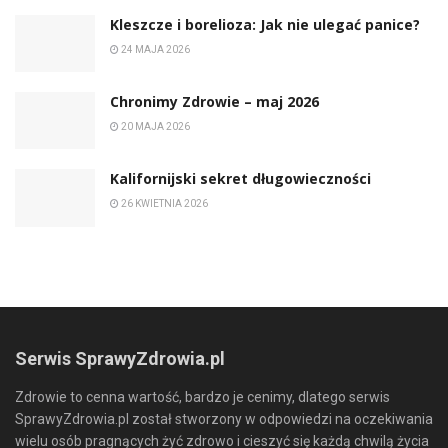
Kleszcze i borelioza: Jak nie ulegać panice?
24 MAJA 2026
Chronimy Zdrowie ­– maj 2026
20 MAJA 2026
Kalifornijski sekret długowieczności
26 KWIETNIA 2026
Serwis SprawyZdrowia.pl
Zdrowie to cenna wartość, bardzo je cenimy, dlatego serwis
SprawyZdrowia.pl został stworzony w odpowiedzi na oczekiwania
wielu osób pragnących żyć zdrowo i cieszyć się każdą chwilą życia