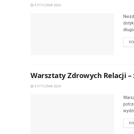
4 STYCZNIA 2024
Niezd
dotyk
długo
RE
Warsztaty Zdrowych Relacji –
4 STYCZNIA 2024
Warsz
potrz
wydźw
RE