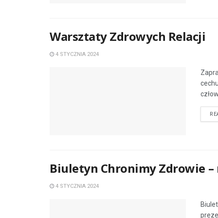
Warsztaty Zdrowych Relacji
4 STYCZNIA 2024
Zapra
cechu
człowi
RE
Biuletyn Chronimy Zdrowie – 
4 STYCZNIA 2024
Biule
preze