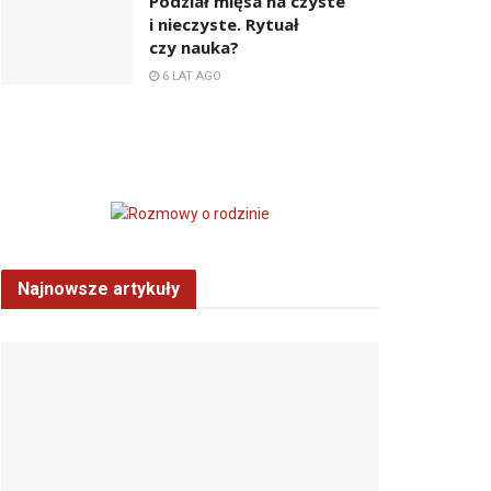
Podział mięsa na czyste
i nieczyste. Rytuał
czy nauka?
6 LAT AGO
Najnowsze artykuły