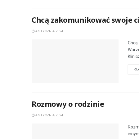
Chcą zakomunikować swoje ci
4 STYCZNIA 2024
Chcą 
Warzo
Klini
RE
Rozmowy o rodzinie
4 STYCZNIA 2024
Rozmo
innym