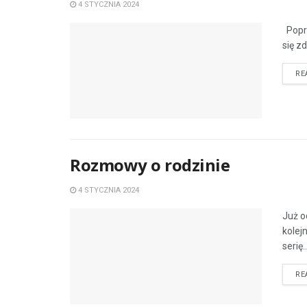
4 STYCZNIA 2024
Poprz
się z
RE
Rozmowy o rodzinie
4 STYCZNIA 2024
Już o
kolej
serię..
RE