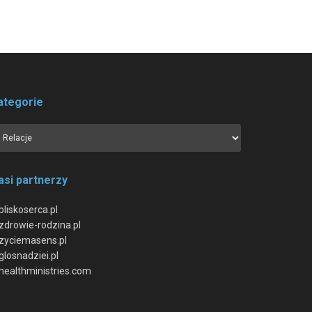
ategorie
asi partnerzy
bliskoserca.pl
zdrowie-rodzina.pl
zyciemasens.pl
glosnadziei.pl
healthministries.com