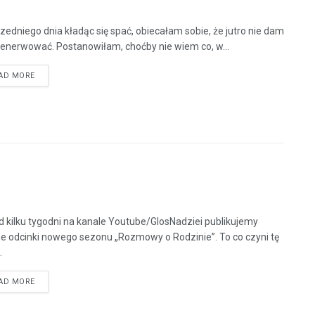
edniego dnia kładąc się spać, obiecałam sobie, że jutro nie dam
denerwować. Postanowiłam, choćby nie wiem co, w...
AD MORE
d kilku tygodni na kanale Youtube/GlosNadziei publikujemy
ne odcinki nowego sezonu „Rozmowy o Rodzinie”. To co czyni tę
.
AD MORE