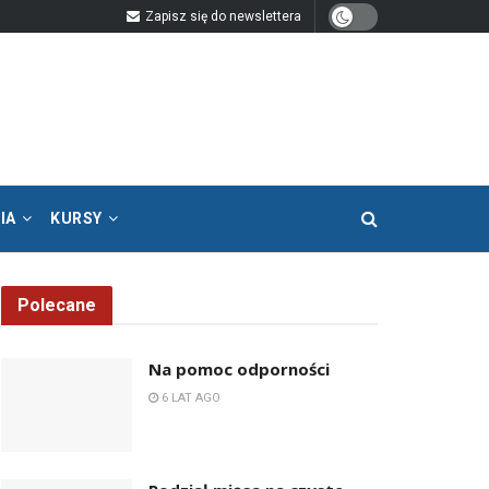
Zapisz się do newslettera
IA
KURSY
Polecane
Na pomoc odporności
6 LAT AGO