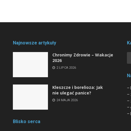
Najnowsze artykuły
K
Chronimy Zdrowie ­– Wakacje
2026
2 LIPCA 2026
N
Kleszcze i borelioza: Jak
– 
nie ulegać panice?
– 
24 MAJA 2026
– 
– 
– 
Blisko serca