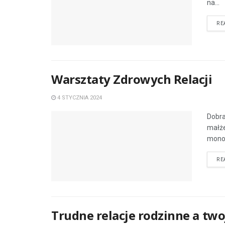
na...
RE
Warsztaty Zdrowych Relacji
4 STYCZNIA 2024
Dobra
małże
monol
RE
Trudne relacje rodzinne a two