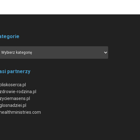
ategorie
asi partnerzy
bliskoserca.pl
zdrowie-rodzina.pl
zyciemasens.pl
glosnadziei.pl
healthministries.com