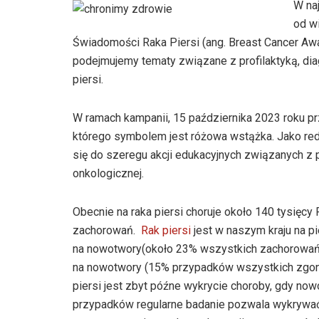
W na
od wi
Świadomości Raka Piersi (ang. Breast Cancer A
podejmujemy tematy związane z profilaktyką, 
piersi.
W ramach kampanii, 15 października 2023 roku pr
którego symbolem jest różowa wstążka. Jako red
się do szeregu akcji edukacyjnych związanych z 
onkologicznej.
Obecnie na raka piersi choruje około 140 tysięcy
zachorowań.
Rak piersi
jest w naszym kraju na pi
na nowotwory(około 23% wszystkich zachorowań) 
na nowotwory (15% przypadków wszystkich zgonó
piersi jest zbyt późne wykrycie choroby, gdy n
przypadków regularne badanie pozwala wykryw