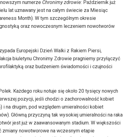
jnowszym numerze
Chronimy zdrowie:
Październik już
elu lat uznawany jest na całym świecie za Miesiąc
wareness Month). W tym szczególnym okresie
diagnostyką oraz nowoczesnym leczeniem nowotworów
zypada Europejski Dzień Walki z Rakiem Piersi,
akcja biuletynu Chronimy Zdrowie pragniemy przyłączyć
profilaktyką oraz budzeniem świadomości i czujności
 Polek. Każdego roku notuje się około 20 tysięcy nowych
erwszej pozycji, jeśli chodzi o zachorowalność kobiet
i na drugim, pod względem umieralności kobiet
w). Główną przyczyną tak wysokiej umieralności na raka
owotwór jest już w zaawansowanym stadium. W większości
ać zmiany nowotworowe na wczesnym etapie