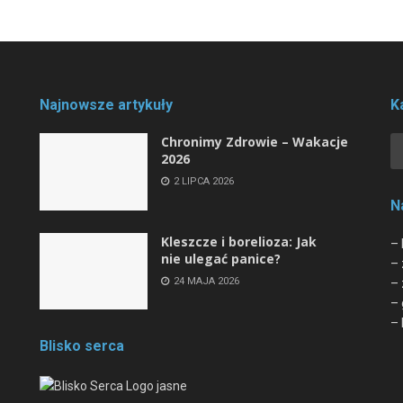
Najnowsze artykuły
K
Chronimy Zdrowie ­– Wakacje
2026
2 LIPCA 2026
N
Kleszcze i borelioza: Jak
– 
nie ulegać panice?
– 
24 MAJA 2026
– 
– 
– 
Blisko serca