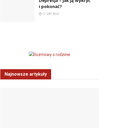
Depresja – jak ją wykryć
i pokonać?
11 LAT AGO
Najnowsze artykuły