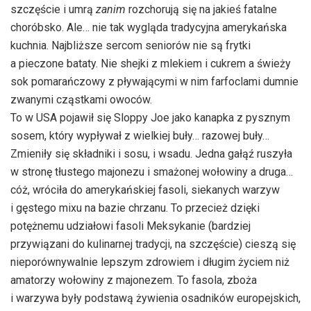
szczęście i umrą
zanim
rozchorują się na jakieś fatalne
choróbsko. Ale… nie tak wygląda tradycyjna amerykańska
kuchnia. Najbliższe sercom seniorów nie są frytki
a pieczone bataty. Nie shejki z mlekiem i cukrem a świeży
sok pomarańczowy z pływającymi w nim farfoclami dumnie
zwanymi cząstkami owoców.
To w USA pojawił się Sloppy Joe jako kanapka z pysznym
sosem, który wypływał z wielkiej buły… razowej buły…
Zmieniły się składniki i sosu, i wsadu. Jedna gałąź ruszyła
w stronę tłustego majonezu i smażonej wołowiny a druga…
cóż, wróciła do amerykańskiej fasoli, siekanych warzyw
i gęstego mixu na bazie chrzanu. To przecież dzięki
potężnemu udziałowi fasoli Meksykanie (bardziej
przywiązani do kulinarnej tradycji, na szczęście) cieszą się
nieporównywalnie lepszym zdrowiem i długim życiem niż
amatorzy wołowiny z majonezem. To fasola, zboża
i warzywa były podstawą żywienia osadników europejskich,