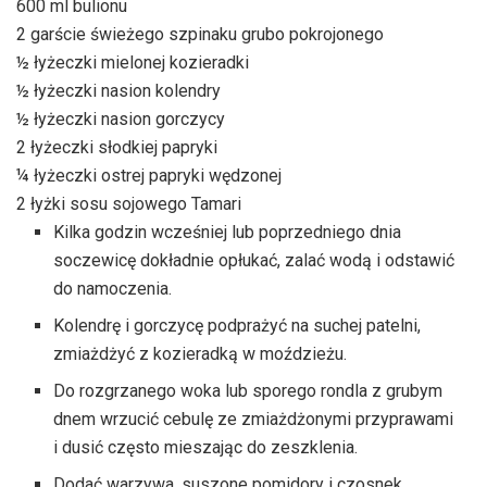
600 ml bulionu
2 garście świeżego szpinaku grubo pokrojonego
½ łyżeczki mielonej kozieradki
½ łyżeczki nasion kolendry
½ łyżeczki nasion gorczycy
2 łyżeczki słodkiej papryki
¼ łyżeczki ostrej papryki wędzonej
2 łyżki sosu sojowego Tamari
Kilka godzin wcześniej lub poprzedniego dnia
soczewicę dokładnie opłukać, zalać wodą i odstawić
do namoczenia.
Kolendrę i gorczycę podprażyć na suchej patelni,
zmiażdżyć z kozieradką w moździeżu.
Do rozgrzanego woka lub sporego rondla z grubym
dnem wrzucić cebulę ze zmiażdżonymi przyprawami
i dusić często mieszając do zeszklenia.
Dodać warzywa, suszone pomidory i czosnek,