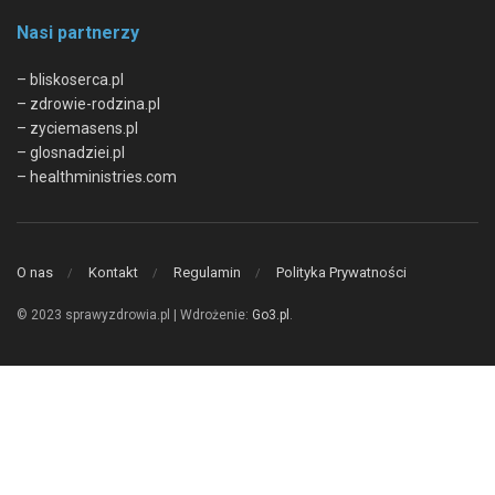
Nasi partnerzy
– bliskoserca.pl
– zdrowie-rodzina.pl
– zyciemasens.pl
– glosnadziei.pl
– healthministries.com
O nas
Kontakt
Regulamin
Polityka Prywatności
© 2023 sprawyzdrowia.pl | Wdrożenie:
Go3.pl
.