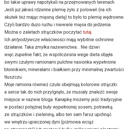
bo takie uprawy napotykali na przejmowanych terenach.
Jeśli już jakieś rdzenne plemię żyło z polowań (na ich
skutek też mając mięsną dietę) to było to plemię wędrowne.
Czyli bardzo dużo ruchu i niewiele mięsa do jedzenia.
Można o zaletach strączków poczytać
tutaj
.
Ich
antyodżywcze
właściwości mają wybitnie ochronne
działanie. Taka zmyłka nazewnictwa… Nie dziwi
więc zupełnie fakt, że współczesna wege dieta objęła
swymi czułymi ramionami pulchne nasionka wypełnione
błonnikiem, minerałami i białkiem przy minimalnej zwartości
tłuszczu.
Moje ramiona również czule obejmują kolorowe strączki
a serce tak do nich przylgnęło, że musiały znaleźć swoje
miejsce w nazwie bloga. Kanapkę możemy jeść tradycyjnie
w postaci potężnej buły wypełnionej sosem, potrawką
ze strączków i zieleniną, albo ten sam farsz upchnąć
we wnętrzu upieczonej dyni (piżmowa wciąż