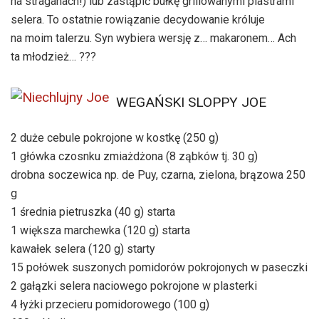
na straganach!) lub zastąpić bułkę grillowanymi plastrami
selera. To ostatnie rowiązanie decydowanie króluje
na moim talerzu. Syn wybiera wersję z… makaronem… Ach
ta młodzież…
???
WEGAŃSKI SLOPPY JOE
2 duże cebule pokrojone w kostkę (250 g)
1 główka czosnku zmiażdżona (8 ząbków tj. 30 g)
drobna soczewica np. de Puy, czarna, zielona, brązowa 250
g
1 średnia pietruszka (40 g) starta
1 większa marchewka (120 g) starta
kawałek selera (120 g) starty
15 połówek suszonych pomidorów pokrojonych w paseczki
2 gałązki selera naciowego pokrojone w plasterki
4 łyżki przecieru pomidorowego (100 g)