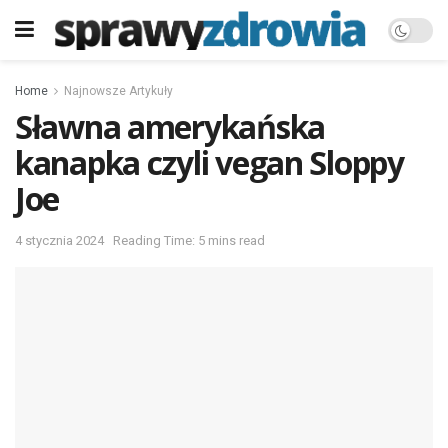
Home
Najnowsze Artykuły
Sławna amerykańska
kanapka czyli vegan Sloppy
Joe
4 stycznia 2024
Reading Time: 5 mins read