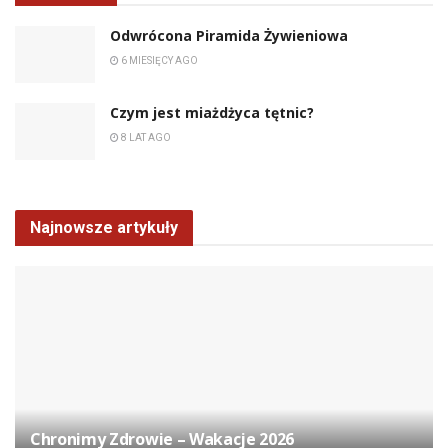
Odwrócona Piramida Żywieniowa
6 MIESIĘCY AGO
Czym jest miażdżyca tętnic?
8 LAT AGO
Najnowsze artykuły
Chronimy Zdrowie ­– Wakacje 2026