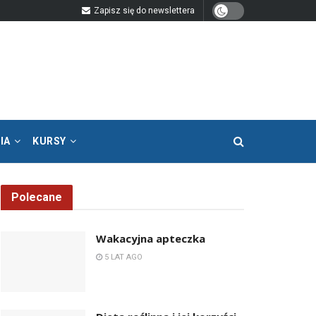
Zapisz się do newslettera
IA
KURSY
Polecane
Wakacyjna apteczka
5 LAT AGO