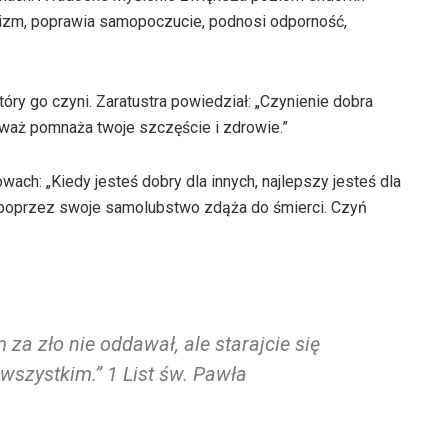
nizm, poprawia samopoczucie, podnosi odporność,
óry go czyni. Zaratustra powiedział: „Czynienie dobra
eważ pomnaża twoje szczęście i zdrowie.”
wach: „Kiedy jesteś dobry dla innych, najlepszy jesteś dla
a poprzez swoje samolubstwo zdąża do śmierci. Czyń
 za zło nie oddawał, ale starajcie się
wszystkim.” 1 List św. Pawła