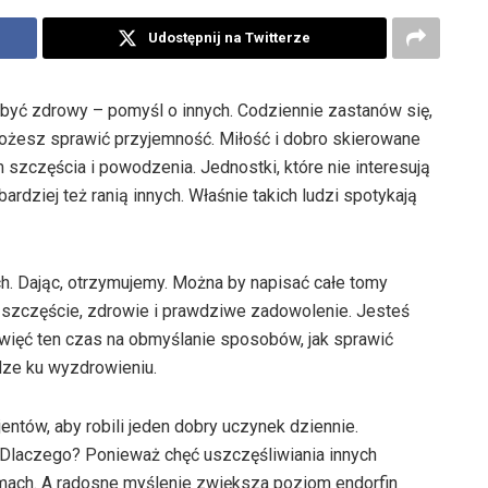
Udostępnij na Twitterze
być zdrowy – pomyśl o innych. Codziennie zastanów się,
żesz sprawić przyjemność. Miłość i dobro skierowane
 szczęścia i powodzenia. Jednostki, które nie interesują
ardziej też ranią innych. Właśnie takich ludzi spotykają
h. Dając, otrzymujemy. Można by napisać całe tomy
i szczęście, zdrowie i prawdziwe zadowolenie. Jesteś
więć ten czas na obmyślanie sposobów, jak sprawić
dze ku wyzdrowieniu.
jentów, aby robili jeden dobry uczynek dziennie.
 Dlaczego? Ponieważ chęć uszczęśliwiania innych
mach. A radosne myślenie zwiększa poziom endorfin