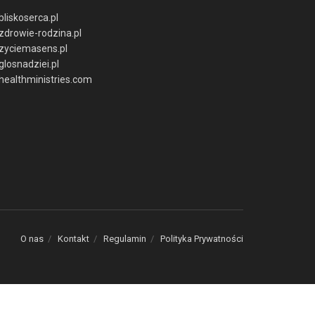
bliskoserca.pl
zdrowie-rodzina.pl
zyciemasens.pl
glosnadziei.pl
healthministries.com
O nas
Kontakt
Regulamin
Polityka Prywatności