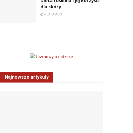
Dieta roślinna i jej korzyści
dla skóry
4 LATA AGO
Najnowsze artykuły