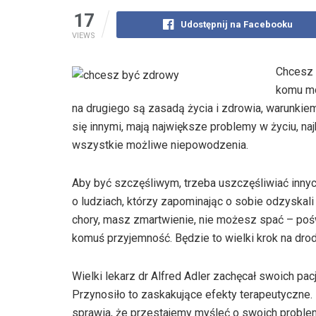
17
Udostępnij na Facebooku
VIEWS
Chcesz 
komu mo
na drugiego są zasadą życia i zdrowia, warunkiem
się innymi, mają największe problemy w życiu, najb
wszystkie możliwe niepowodzenia.
Aby być szczęśliwym, trzeba uszczęśliwiać innyc
o ludziach, którzy zapominając o sobie odzyskal
chory, masz zmartwienie, nie możesz spać – poś
komuś przyjemność. Będzie to wielki krok na dro
Wielki lekarz dr Alfred Adler zachęcał swoich pac
Przynosiło to zaskakujące efekty terapeutyczne.
sprawia, że przestajemy myśleć o swoich proble