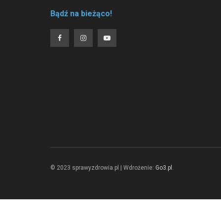
Bądź na bieżąco!
© 2023 sprawyzdrowia.pl | Wdrożenie:
Go3.pl
.