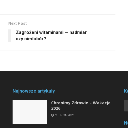
Next Post
Zagrożeni witaminami — nadmiar
czy niedobór?
Najnowsze artykuły
K
Chronimy Zdrowie ­– Wakacje
2026
2 LIPCA 2026
N