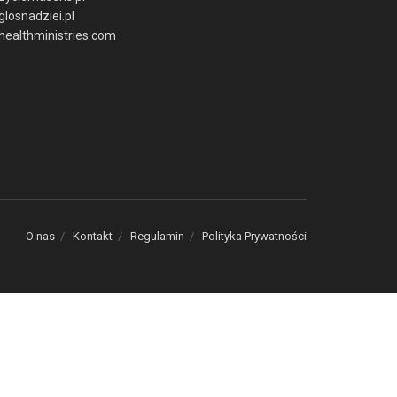
glosnadziei.pl
healthministries.com
O nas
Kontakt
Regulamin
Polityka Prywatności