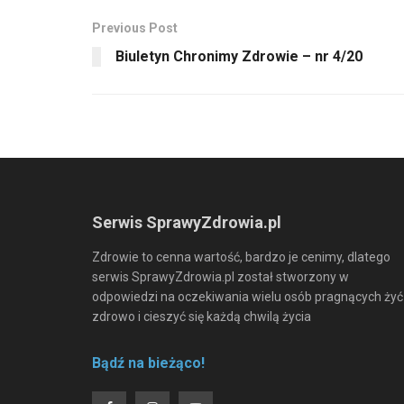
Previous Post
Biuletyn Chronimy Zdrowie – nr 4/20
Serwis SprawyZdrowia.pl
Zdrowie to cenna wartość, bardzo je cenimy, dlatego
serwis SprawyZdrowia.pl został stworzony w
odpowiedzi na oczekiwania wielu osób pragnących żyć
zdrowo i cieszyć się każdą chwilą życia
Bądź na bieżąco!