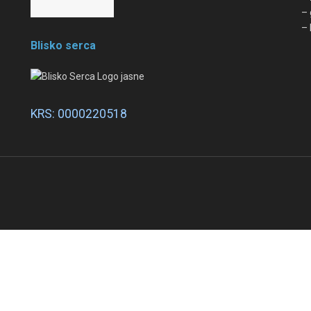
– 
– 
Blisko serca
KRS: 0000220518