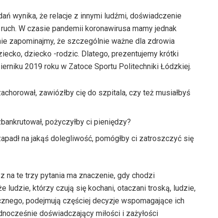
dań wynika, że relacje z innymi ludźmi, doświadczenie
zy ruch. W czasie pandemii koronawirusa mamy jednak
 nie zapominajmy, że szczególnie ważne dla zdrowia
ziecko, dziecko -rodzic. Dlatego, prezentujemy krótki
rniku 2019 roku w Zatoce Sportu Politechniki Łódzkiej.
zachorował, zawiózłby cię do szpitala, czy też musiałbyś
zbankrutował, pożyczyłby ci pieniędzy?
zapadł na jakąś dolegliwość, pomógłby ci zatroszczyć się
z na te trzy pytania ma znaczenie, gdy chodzi
 ludzie, którzy czują się kochani, otaczani troską, ludzie,
cznego, podejmują częściej decyzje wspomagające ich
ednocześnie doświadczający miłości i zażyłości