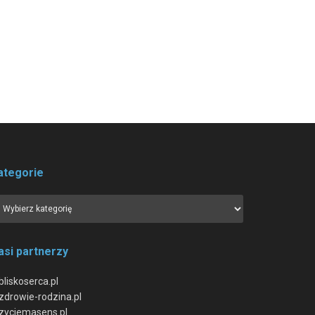
ategorie
asi partnerzy
bliskoserca.pl
zdrowie-rodzina.pl
zyciemasens.pl