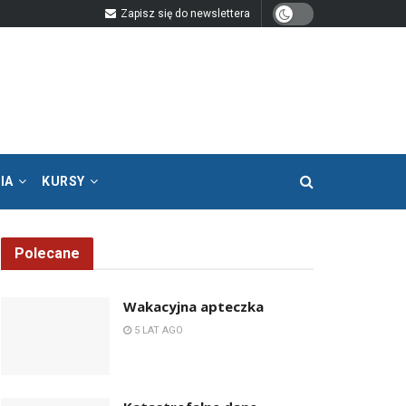
Zapisz się do newslettera
IA
KURSY
Polecane
Wakacyjna apteczka
5 LAT AGO