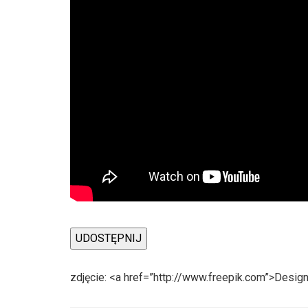
UDOSTĘPNIJ
zdjęcie: <a href=”http://www.freepik.com”>Desig