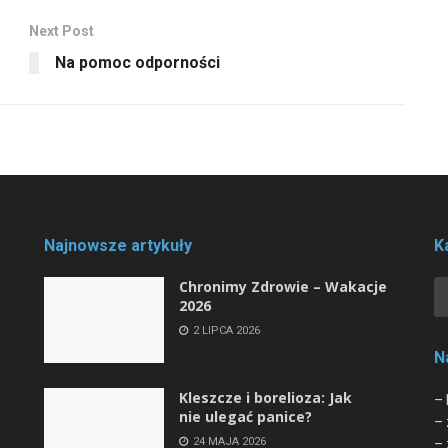
Next Post
Na pomoc odporności
Najnowsze artykuły
K
Chronimy Zdrowie ­– Wakacje
2026
2 LIPCA 2026
N
Kleszcze i borelioza: Jak
– 
nie ulegać panice?
– 
24 MAJA 2026
– 