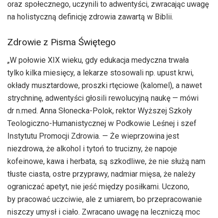
oraz społecznego, uczynili to adwentyści, zwracając uwagę
na holistyczną definicję zdrowia zawartą w Biblii.
Zdrowie z Pisma Świętego
„W połowie XIX wieku, gdy edukacja medyczna trwała
tylko kilka miesięcy, a lekarze stosowali np. upust krwi,
okłady musztardowe, proszki rtęciowe (kalomel), a nawet
strychninę, adwentyści głosili rewolucyjną naukę — mówi
dr n.med. Anna Słonecka-Polok, rektor Wyższej Szkoły
Teologiczno-Humanistycznej w Podkowie Leśnej i szef
Instytutu Promocji Zdrowia. — Że wieprzowina jest
niezdrowa, że alkohol i tytoń to trucizny, że napoje
kofeinowe, kawa i herbata, są szkodliwe, że nie służą nam
tłuste ciasta, ostre przyprawy, nadmiar mięsa, że należy
ograniczać apetyt, nie jeść między posiłkami. Uczono,
by pracować uczciwie, ale z umiarem, bo przepracowanie
niszczy umysł i ciało. Zwracano uwagę na leczniczą moc