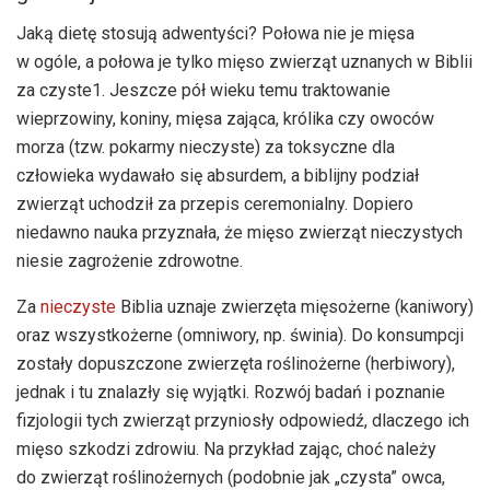
Jaką dietę stosują adwentyści? Połowa nie je mięsa
w ogóle, a połowa je tylko mięso zwierząt uznanych w Biblii
za czyste1. Jeszcze pół wieku temu traktowanie
wieprzowiny, koniny, mięsa zająca, królika czy owoców
morza (tzw. pokarmy nieczyste) za toksyczne dla
człowieka wydawało się absurdem, a biblijny podział
zwierząt uchodził za przepis ceremonialny. Dopiero
niedawno nauka przyznała, że mięso zwierząt nieczystych
niesie zagrożenie zdrowotne.
Za
nieczyste
Biblia uznaje zwierzęta mięsożerne (kaniwory)
oraz wszystkożerne (omniwory, np. świnia). Do konsumpcji
zostały dopuszczone zwierzęta roślinożerne (herbiwory),
jednak i tu znalazły się wyjątki. Rozwój badań i poznanie
fizjologii tych zwierząt przyniosły odpowiedź, dlaczego ich
mięso szkodzi zdrowiu. Na przykład zając, choć należy
do zwierząt roślinożernych (podobnie jak „czysta” owca,