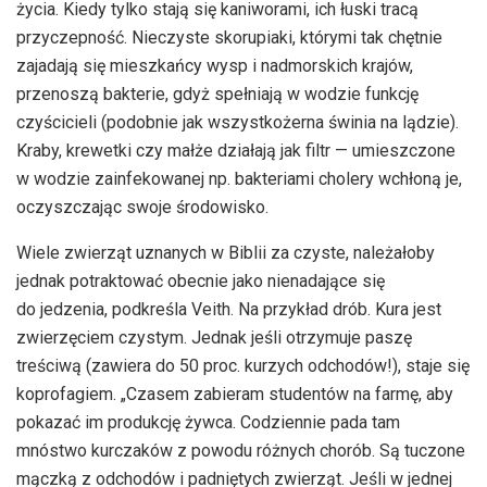
życia. Kiedy tylko stają się kaniworami, ich łuski tracą
przyczepność. Nieczyste skorupiaki, którymi tak chętnie
zajadają się mieszkańcy wysp i nadmorskich krajów,
przenoszą bakterie, gdyż spełniają w wodzie funkcję
czyścicieli (podobnie jak wszystkożerna świnia na lądzie).
Kraby, krewetki czy małże działają jak filtr — umieszczone
w wodzie zainfekowanej np. bakteriami cholery wchłoną je,
oczyszczając swoje środowisko.
Wiele zwierząt uznanych w Biblii za czyste, należałoby
jednak potraktować obecnie jako nienadające się
do jedzenia, podkreśla Veith. Na przykład drób. Kura jest
zwierzęciem czystym. Jednak jeśli otrzymuje paszę
treściwą (zawiera do 50 proc. kurzych odchodów!), staje się
koprofagiem. „Czasem zabieram studentów na farmę, aby
pokazać im produkcję żywca. Codziennie pada tam
mnóstwo kurczaków z powodu różnych chorób. Są tuczone
mączką z odchodów i padniętych zwierząt. Jeśli w jednej