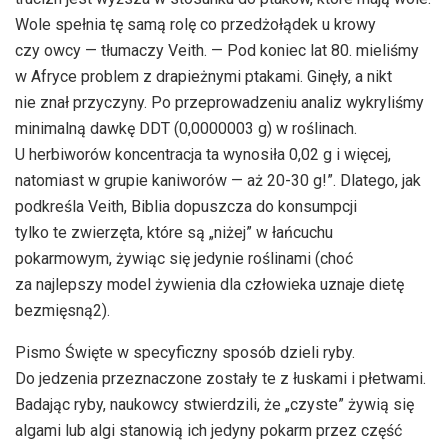
Wole spełnia tę samą rolę co przedżołądek u krowy
czy owcy — tłumaczy Veith. — Pod koniec lat 80. mieliśmy
w Afryce problem z drapieżnymi ptakami. Ginęły, a nikt
nie znał przyczyny. Po przeprowadzeniu analiz wykryliśmy
minimalną dawkę DDT (0,0000003 g) w roślinach.
U herbiworów koncentracja ta wynosiła 0,02 g i więcej,
natomiast w grupie kaniworów — aż 20-30 g!”. Dlatego, jak
podkreśla Veith, Biblia dopuszcza do konsumpcji
tylko te zwierzęta, które są „niżej” w łańcuchu
pokarmowym, żywiąc się jedynie roślinami (choć
za najlepszy model żywienia dla człowieka uznaje dietę
bezmięsną2).
Pismo Święte w specyficzny sposób dzieli ryby.
Do jedzenia przeznaczone zostały te z łuskami i płetwami.
Badając ryby, naukowcy stwierdzili, że „czyste” żywią się
algami lub algi stanowią ich jedyny pokarm przez część