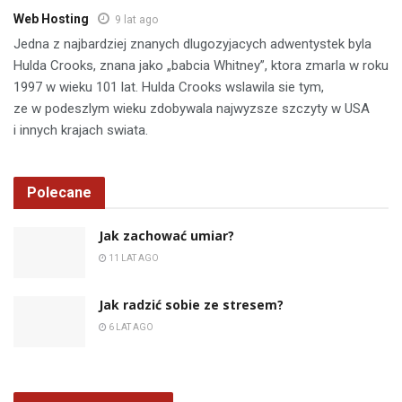
Web Hosting
9 lat ago
Jedna z najbardziej znanych dlugozyjacych adwentystek byla
Hulda Crooks, znana jako „babcia Whitney”, ktora zmarla w roku
1997 w wieku 101 lat. Hulda Crooks wslawila sie tym,
ze w podeszlym wieku zdobywala najwyzsze szczyty w USA
i innych krajach swiata.
Polecane
Jak zachować umiar?
11 LAT AGO
Jak radzić sobie ze stresem?
6 LAT AGO