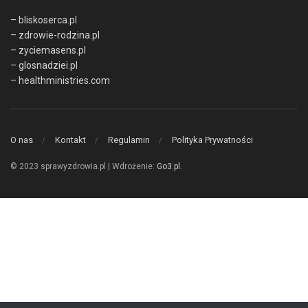
– bliskoserca.pl
– zdrowie-rodzina.pl
– zyciemasens.pl
– glosnadziei.pl
– healthministries.com
O nas
Kontakt
Regulamin
Polityka Prywatności
© 2023 sprawyzdrowia.pl | Wdrożenie:
Go3.pl
.