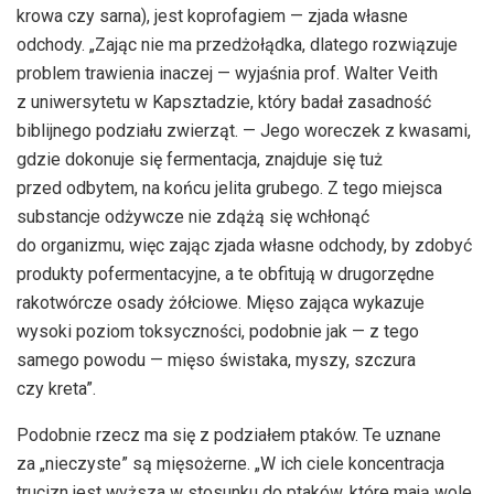
krowa czy sarna), jest koprofagiem — zjada własne
odchody. „Zając nie ma przedżołądka, dlatego rozwiązuje
problem trawienia inaczej — wyjaśnia prof. Walter Veith
z uniwersytetu w Kapsztadzie, który badał zasadność
biblijnego podziału zwierząt. — Jego woreczek z kwasami,
gdzie dokonuje się fermentacja, znajduje się tuż
przed odbytem, na końcu jelita grubego. Z tego miejsca
substancje odżywcze nie zdążą się wchłonąć
do organizmu, więc zając zjada własne odchody, by zdobyć
produkty pofermentacyjne, a te obfitują w drugorzędne
rakotwórcze osady żółciowe. Mięso zająca wykazuje
wysoki poziom toksyczności, podobnie jak — z tego
samego powodu — mięso świstaka, myszy, szczura
czy kreta”.
Podobnie rzecz ma się z podziałem ptaków. Te uznane
za „nieczyste” są mięsożerne. „W ich ciele koncentracja
trucizn jest wyższa w stosunku do ptaków, które mają wole.