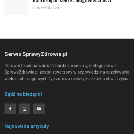
Kalifornijski sekret długowieczności
26 KWIETNIA 2026
Serwis SprawyZdrowia.pl
Zdrowie to cenna wartość, bardzo je cenimy, dlatego serwis
SprawyZdrowia.pl został stworzony w odpowiedzi na oczekiwania
wielu osób pragnących żyć zdrowo i cieszyć się każdą chwilą życia
Bądź na bieżąco!
Najnowsze artykuły