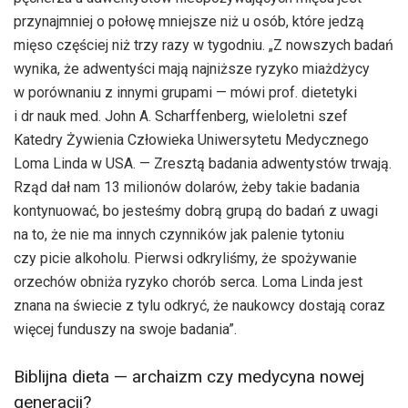
przynajmniej o połowę mniejsze niż u osób, które jedzą
mięso częściej niż trzy razy w tygodniu. „Z nowszych badań
wynika, że adwentyści mają najniższe ryzyko miażdżycy
w porównaniu z innymi grupami — mówi prof. dietetyki
i dr nauk med. John A. Scharffenberg, wieloletni szef
Katedry Żywienia Człowieka Uniwersytetu Medycznego
Loma Linda w USA. — Zresztą badania adwentystów trwają.
Rząd dał nam 13 milionów dolarów, żeby takie badania
kontynuować, bo jesteśmy dobrą grupą do badań z uwagi
na to, że nie ma innych czynników jak palenie tytoniu
czy picie alkoholu. Pierwsi odkryliśmy, że spożywanie
orzechów obniża ryzyko chorób serca. Loma Linda jest
znana na świecie z tylu odkryć, że naukowcy dostają coraz
więcej funduszy na swoje badania”.
Biblijna dieta — archaizm czy medycyna nowej
generacji?