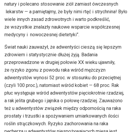
natury i polecano stosowanie ziół zamiast ówczesnych
lekarstw — a pamiętajmy, że były nimi rtęć i strychnina! Było
wiele innych zasad zdrowotnych i warto podkreślić,
że wszystkie znalazły naukowe wsparcie współczesnej
medycyny i nowoczesnej dietetyki”.
Świat nauki zauważył, że adwentyści cieszą się lepszym
zdrowiem i statystycznie dłużej żyją. Badania
przeprowadzone w drugiej połowie XX wieku ujawniły,
że ryzyko zgonu z powodu raka wśród mężczyzn
adwentystów wynosi 52 proc. w stosunku do przeciętnej
(czyli 100 proc.), natomiast wśród kobiet — 68 proc. Rak
płuc występuje wśród adwentystów pięciokrotnie rzadziej,
a rak jelita grubego i jajnika o połowę rzadziej. Zauważono
też u adwentystów związek między odpornością na raka
prostaty i trzustki a spożywaniem umiarkowanych ilości
roślin strączkowych. Ryzyko zachorowania na raka
pęcherza u adwentystów niespożywających mięsa jest