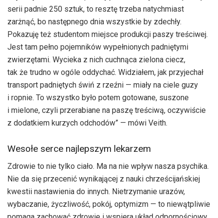
serii padnie 250 sztuk, to resztę trzeba natychmiast
zarżnąć, bo następnego dnia wszystkie by zdechły.
Pokazuję też studentom miejsce produkcji paszy treściwej.
Jest tam pełno pojemników wypełnionych padniętymi
zwierzętami. Wycieka z nich cuchnąca zielona ciecz,
tak że trudno w ogóle oddychać. Widziałem, jak przyjechał
transport padniętych świń z rzeźni — miały na ciele guzy
i ropnie. To wszystko było potem gotowane, suszone
i mielone, czyli przerabiane na paszę treściwą, oczywiście
z dodatkiem kurzych odchodów” — mówi Veith.
Wesołe serce najlepszym lekarzem
Zdrowie to nie tylko ciało. Ma na nie wpływ nasza psychika.
Nie da się przecenić wynikającej z nauki chrześcijańskiej
kwestii nastawienia do innych. Nietrzymanie urazów,
wybaczanie, życzliwość, pokój, optymizm — to niewątpliwie
pomaga zachować zdrowie i wspiera układ odpornościowy.