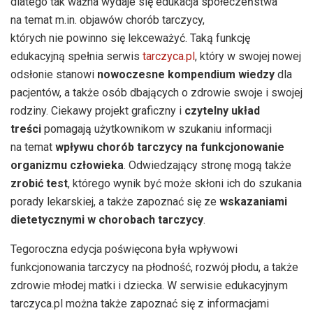
dlatego tak ważna wydaje się edukacja społeczeństwa
na temat m.in. objawów chorób tarczycy,
których nie powinno się lekceważyć. Taką funkcję
edukacyjną spełnia serwis
tarczyca.pl
, który w swojej nowej
odsłonie stanowi
nowoczesne kompendium wiedzy
dla
pacjentów, a także osób dbających o zdrowie swoje i swojej
rodziny. Ciekawy projekt graficzny i
czytelny układ
treści
pomagają użytkownikom w szukaniu informacji
na temat
wpływu chorób tarczycy na funkcjonowanie
organizmu człowieka
. Odwiedzający stronę mogą także
zrobić test
, którego wynik być może skłoni ich do szukania
porady lekarskiej, a także zapoznać się ze
wskazaniami
dietetycznymi w chorobach tarczycy
.
Tegoroczna edycja poświęcona była wpływowi
funkcjonowania tarczycy na płodność, rozwój płodu, a także
zdrowie młodej matki i dziecka. W serwisie edukacyjnym
tarczyca.pl można także zapoznać się z informacjami