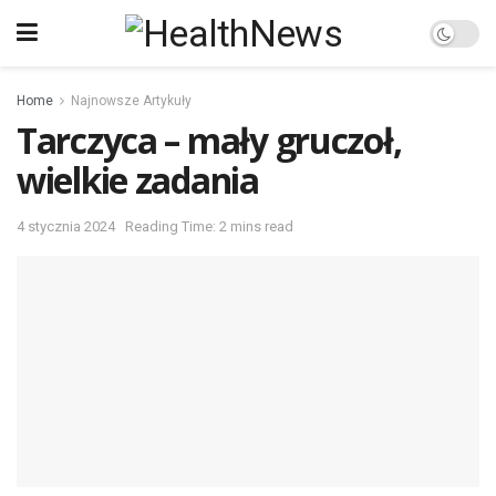
Home
Najnowsze Artykuły
Tarczyca – mały gruczoł,
wielkie zadania
4 stycznia 2024
Reading Time: 2 mins read