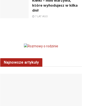
Kiełki – mini warzywa,
które wyhodujesz w kilka
dni!
7 LAT AGO
Najnowsze artykuły