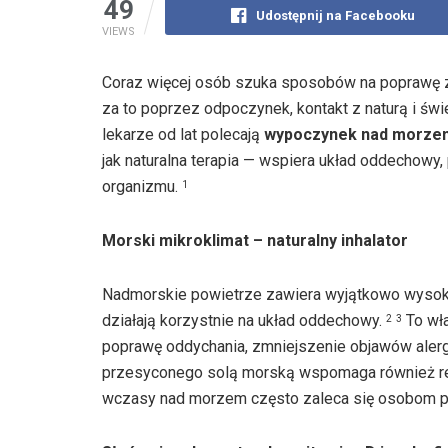
49
Udostępnij na Facebooku
VIEWS
Coraz więcej osób szuka sposobów na poprawę z
za to poprzez odpoczynek, kontakt z naturą i św
lekarze od lat polecają
wypoczynek nad morze
jak naturalna terapia — wspiera układ oddechowy
organizmu.
1
Morski mikroklimat – naturalny inhalator
Nadmorskie powietrze zawiera wyjątkowo wysokie 
działają korzystnie na układ oddechowy.
To wła
2
3
poprawę oddychania, zmniejszenie objawów alerg
przesyconego solą morską wspomaga również re
wczasy nad morzem często zaleca się osobom po 