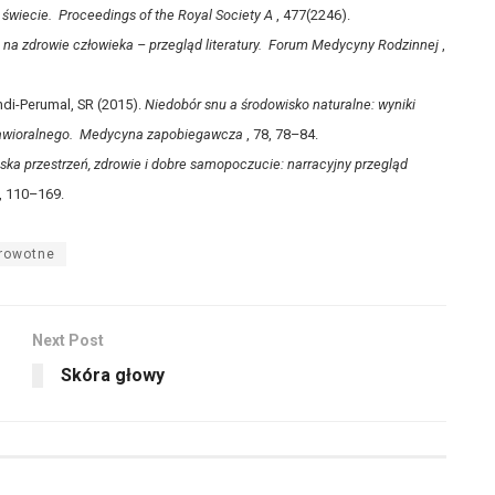
 świecie.
Proceedings of the Royal Society A
, 477(2246).
na zdrowie człowieka – przegląd literatury.
Forum Medycyny Rodzinnej
,
andi-Perumal, SR (2015).
Niedobór snu a środowisko naturalne: wyniki
awioralnego.
Medycyna zapobiegawcza
, 78, 78–84.
ska przestrzeń, zdrowie i dobre samopoczucie: narracyjny przegląd
, 110–169.
rowotne
Next Post
Skóra głowy