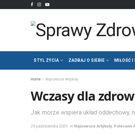
STYL ŻYCIA
ZADBAJ O SIEBIE
MIŁOŚĆ I
Home
Najnowsze Artykuły
Wczasy dla zdrow
Jak morze wspiera układ oddechowy, 
29 października 2025
in
Najnowsze Artykuły
,
Polecane A