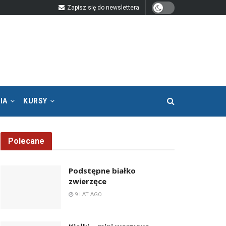
Zapisz się do newslettera
IA
KURSY
Polecane
Podstępne białko
zwierzęce
9 LAT AGO