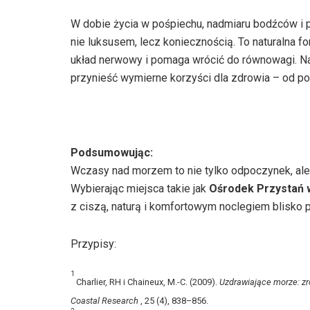
W dobie życia w pośpiechu, nadmiaru bodźców i p
nie luksusem, lecz koniecznością. To naturalna for
układ nerwowy i pomaga wrócić do równowagi. Na
przynieść wymierne korzyści dla zdrowia – od po
Podsumowując:
Wczasy nad morzem to nie tylko odpoczynek, ale t
Wybierając miejsca takie jak
Ośrodek Przystań 
z ciszą, naturą i komfortowym noclegiem blisko p
Przypisy:
1
Charlier, RH i Chaineux, M.-C. (2009).
Uzdrawiające morze: z
Coastal Research
, 25 (4), 838–856.