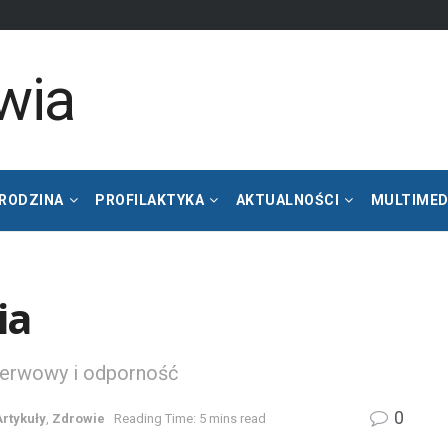
 RODZINA
PROFILAKTYKA
AKTUALNOŚCI
MULTIMED
ia
nerwowy i odporność
0
rtykuły
,
Zdrowie
Reading Time: 5 mins read