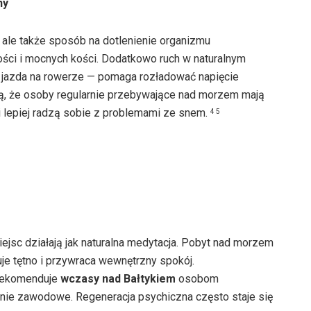
ny
 ale także sposób na dotlenienie organizmu
ności i mocnych kości. Dodatkowo ruch w naturalnym
 jazda na rowerze — pomaga rozładować napięcie
ją, że osoby regularnie przebywające nad morzem mają
 i lepiej radzą sobie z problemami ze snem.
4 5
ejsc działają jak naturalna medytacja. Pobyt nad morzem
zuje tętno i przywraca wewnętrzny spokój.
 rekomenduje
wczasy nad Bałtykiem
osobom
nie zawodowe. Regeneracja psychiczna często staje się