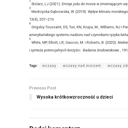
2
Stolarz, LJ (2021).
Emisje jodu do morza w zmieniającym się
3
Medrzycka-Dąbrowska, W. (2019).
Wpływ klimatu morskiego 
13(4), 207–213.
4
Grigsby-Toussaint, DS, Turi, KN, Krupa, M., Williams, NJ i P
amerykańskiego systemu nadzoru nad czynnikami ryzyka beh
5
White, MP, Elliott, LR, Gascon, M. i Roberts, B. (2020).
Niebie
i synteza potencjalnych korzyści.
Badania środowiskowe
, 191
Tags:
wczasy
wczasy nad morzem
wczasy zd
Previous Post
Wysoka krótkowzroczność u dzieci